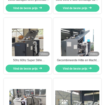
50Hz Hoge efficiëntie 90,5%
230V 380V Stil gas CHP
Vind de beste prijs
Generator Synchro 8kw 10kva
Vind de beste prijs
10kw Gemakkelijk onderhoud
Video
Video
50hz 60hz Super Stille
Gecombineerde Hitte en Machts
Gecombineerde Hitte en Macht
van het Micro- van de
Gas WKK Generator 6kw 8kw
Vind de beste prijs
Generatorreeks 20KW 25KVA
Vind de beste prijs
10kva 10kw
CHP van LPG Aardgasbiogas