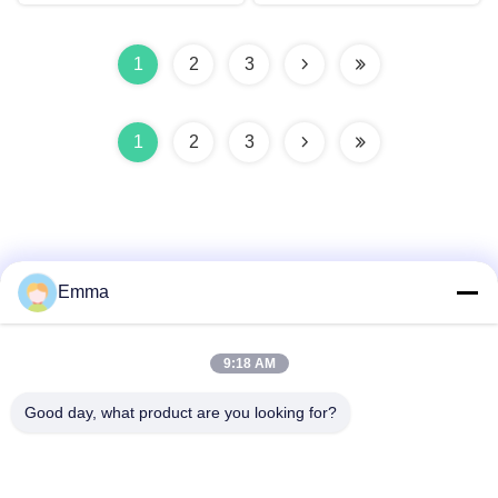
1
2
3
1
2
3
Emma
Snel contact
9:18 AM
Adres
Good day, what product are you looking for?
No. 280 WanXing Road, Longhu Avenue, Industrial East
Zone, Xindu, Chengdu, Sichuan, China
Telefoon