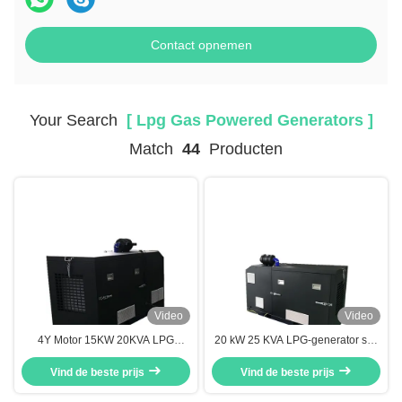
Contact opnemen
Your Search
[ Lpg Gas Powered Generators ]
Match
44
Producten
Video
Video
4Y Motor 15KW 20KVA LPG
20 kW 25 KVA LPG-generator set,
Generator Set, 50Hz / 60Hz LPG
vloeibaar petroleumgas Genset
Vind de beste prijs
Gas Generatoren
LPG 4 cilinders Watergekoeld
Vind de beste prijs