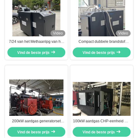
Video
Video
7/24 van het Methaanlpg van het
Compact dubbele brandstof
uren Ononderbroken lopende
aardgas CHP Combined Heat
Aardgas de Brandstof20kw Micro-
Vind de beste prijs
And Power System 20kw 25kva
Vind de beste prijs
CHP BHKW Cogenerator Eenheid
Met lage gasinlaatdruk
200kW aardgas generatorset
100kW aardgas CHP-eenheid met
SP200N 50Hz 60Hz
84,4% efficiëntie SP100N-model
Vind de beste prijs
Vind de beste prijs