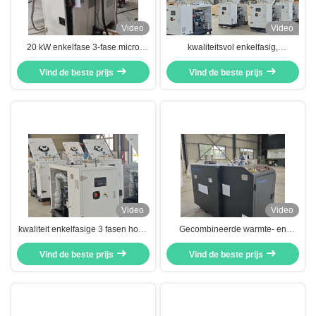
Video
Video
20 kW enkelfase 3-fase micro
kwaliteitsvol enkelfasig,
gecombineerde warmte- en
betrouwbaar, efficiënt, geluidsvrij,
elektriciteitsgeneratoren 50Hz
Vind de beste prijs
micro-gas CHP-generatiesysteem
Vind de beste prijs
60Hz
8kw 10kva 10kw
Video
Video
kwaliteit enkelfasige 3 fasen hoge
Gecombineerde warmte- en
betrouwbaarheid hoge efficiëntie
elektriciteitsgenerator met een
lager geluid stille micro gas WKK-
Vind de beste prijs
hoog overkoepelend rendement
Vind de beste prijs
opwekkingsapparatuur 8kw 10kva
10kw