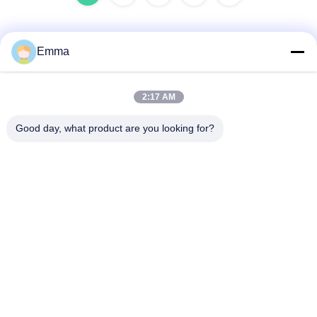
Emma
Snel contact
2:17 AM
Adres
Good day, what product are you looking for?
No. 280 WanXing Road, Longhu Avenue, Industrial East
Zone, Xindu, Chengdu, Sichuan, China
Telefoon
86-028-89163632
E-mail
sales@sevenpower.com.cn