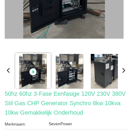
50hz 60hz 3-Fase Eenfasige 120V 230V 380V
Stil Gas CHP Generator Synchro 8kw 10kva
10kw Gemakkelijk Onderhoud
SevenPower
Merknaam: