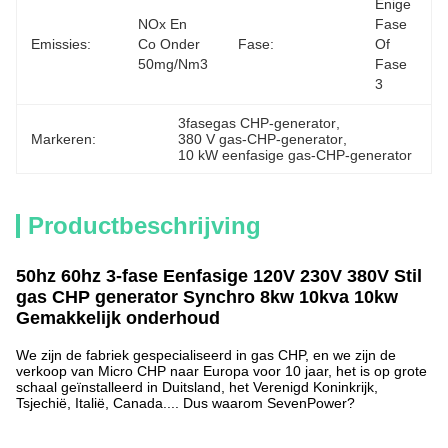
Enige 
NOx En 
Fase 
Emissies:
Co Onder 
Fase:
Of 
50mg/Nm3
Fase 
3
3fasegas CHP-generator
, 
Markeren:
380 V gas-CHP-generator
, 
10 kW eenfasige gas-CHP-generator
Productbeschrijving
50hz 60hz 3-fase Eenfasige 120V 230V 380V Stil
gas CHP generator Synchro 8kw 10kva 10kw
Gemakkelijk onderhoud
We zijn de fabriek gespecialiseerd in gas CHP, en we zijn de
verkoop van Micro CHP naar Europa voor 10 jaar, het is op grote
schaal geïnstalleerd in Duitsland, het Verenigd Koninkrijk,
Tsjechië, Italië, Canada.... Dus waarom SevenPower?