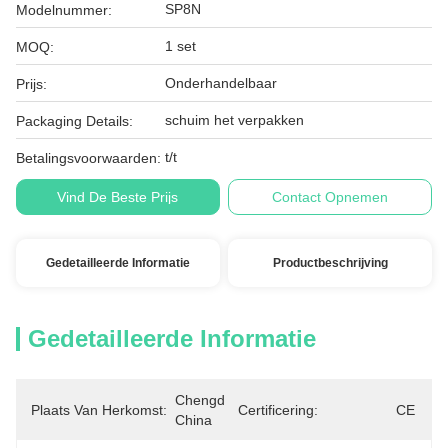
SP8N
Modelnummer:
1 set
MOQ:
Onderhandelbaar
Prijs:
schuim het verpakken
Packaging Details:
t/t
Betalingsvoorwaarden:
Vind De Beste Prijs
Contact Opnemen
Gedetailleerde Informatie
Productbeschrijving
Gedetailleerde Informatie
Chengdu, 
Plaats Van Herkomst:
Certificering:
CE
China