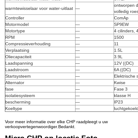
ontworpen d
warmtewisselaar voor water-uitlaat
—
volledig roes
Controller
ComAp
Motormodel
—
SP9EW
Motortype
—
4 cilinders,
RPM
—
1500
Compressieverhouding
—
11
Verplaatsing
—
1.5L
Oliecapaciteit
—
3.9L
Laadspanning
—
12V ((DC)
Laadstroom
—
6A ((DC)
Startsysteem
—
Elektrische s
Alternator
—
Kwise
fase
—
Fase 3
isolatiesysteem
—
klasse H
bescherming
—
IP23
Koeltype
—
luchtgekoel
Voor meer informatie over elke CHP raadpleegt u uw
verkoopvertegenwoordiger.Bedankt.