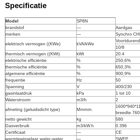
Specificatie
Model
SP8N
brandstof
—
Aardgas
merken
—
Synchro CH
Voortdurend
elektrisch vermogen ((KWe)
kVA/kWe
10/8
thermisch vermogen ((KWt)
kWt
20.4
elektrische efficiëntie
%
250,6%
thermische efficiëntie
%
650,3%
algemene efficiëntie
%
900,9%
frequentie
Hz
50
Spanning
V
400/230
gasinlaatdruk
kPa
1 tot 10
Waterstroom
m3/h
2
1600*940*11
afmeting (geluidsdicht type)
Mmmm.
breedte 760
netto gewicht
kg
580
Gasverbruik
m3/kW.h
0.396
Certificaat
—
CE
warmtewisselaar water-water
—
SWEP