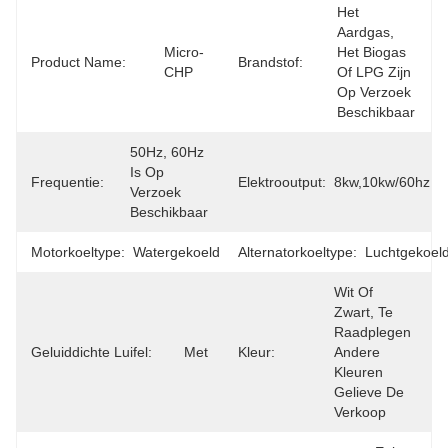
Het 
Aardgas, 
Micro- 
Het Biogas 
Product Name:
Brandstof:
CHP
Of LPG Zijn 
Op Verzoek 
Beschikbaar
50Hz, 60Hz 
Is Op 
Frequentie:
Elektrooutput:
8kw,10kw/60hz
Verzoek 
Beschikbaar
Motorkoeltype:
Watergekoeld
Alternatorkoeltype:
Luchtgekoel
Wit Of 
Zwart, Te 
Raadplegen 
Geluiddichte Luifel:
Met
Kleur:
Andere 
Kleuren 
Gelieve De 
Verkoop