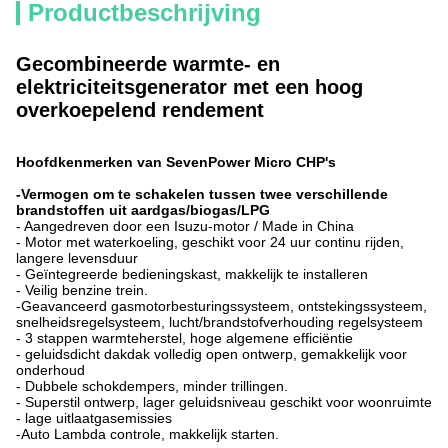
Productbeschrijving
Gecombineerde warmte- en
elektriciteitsgenerator met een hoog
overkoepelend rendement
Hoofdkenmerken van SevenPower Micro CHP's
-
Vermogen om te schakelen tussen twee verschillende
brandstoffen uit aardgas/biogas/LPG
- Aangedreven door een Isuzu-motor / Made in China
- Motor met waterkoeling, geschikt voor 24 uur continu rijden,
langere levensduur
- Geïntegreerde bedieningskast, makkelijk te installeren
- Veilig benzine trein.
-Geavanceerd gasmotorbesturingssysteem, ontstekingssysteem,
snelheidsregelsysteem, lucht/brandstofverhouding regelsysteem
- 3 stappen warmteherstel, hoge algemene efficiëntie
- geluidsdicht dakdak volledig open ontwerp, gemakkelijk voor
onderhoud
- Dubbele schokdempers, minder trillingen.
- Superstil ontwerp, lager geluidsniveau geschikt voor woonruimte
- lage uitlaatgasemissies
-Auto Lambda controle, makkelijk starten.