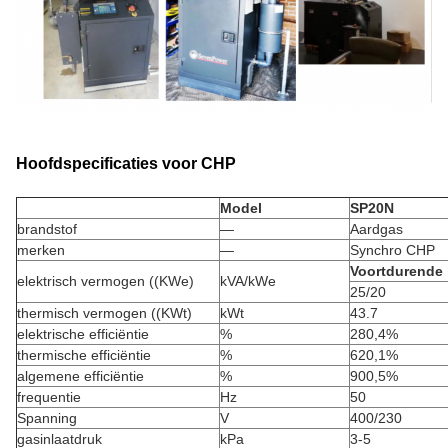
Hoofdspecificaties voor CHP
Model
SP20N
brandstof
—
Aardgas
merken
—
Synchro CHP
Voortdurende 
elektrisch vermogen ((KWe)
kVA/kWe
25/20
thermisch vermogen ((KWt)
kWt
43.7
elektrische efficiëntie
%
280,4%
thermische efficiëntie
%
620,1%
algemene efficiëntie
%
900,5%
frequentie
Hz
50
Spanning
V
400/230
gasinlaatdruk
kPa
3-5