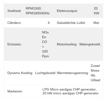
RPM1500, 
20 
Snelheid:
Elektrooutput:
RPM1800/60Hz
KW
Cilinders:
4
Geluiddichte Luifel:
Met
NOx 
En 
CO 
Emissies:
Motorkoeling:
Watergekoeld
< 
100 
Ppm
Zowel 
Motor 
Dynamo Koeling:
Luchtgekoeld
Warmteterugwinning:
Als 
Uitlaat
LPG Micro aardgas CHP-generator
, 
Markeren:
20 kW micro aardgas CHP-generator