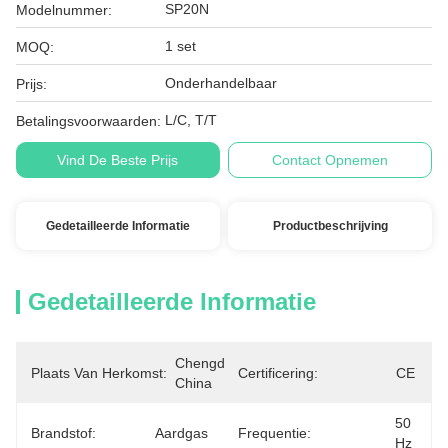
SP20N
Modelnummer:
1 set
MOQ:
Onderhandelbaar
Prijs:
L/C, T/T
Betalingsvoorwaarden:
Vind De Beste Prijs
Contact Opnemen
Gedetailleerde Informatie
Productbeschrijving
Gedetailleerde Informatie
Chengdu, 
Plaats Van Herkomst:
Certificering:
CE
China
50 
Brandstof:
Aardgas
Frequentie:
Hz