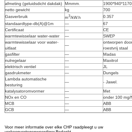
afmeting (geluidsdicht dakdak)
Mmmm.
1900*940*1170
netto gewicht
kg
700
3
Gasverbruik
0.357
m
/kW.h
standaardtype-db(A)@1m
—
67
Certificaat
—
CE
warmtewisselaar water-water
—
SWEP
warmtewisselaar voor water-
ontworpen door
—
uitlaat
roestvrij staal
gasfilter
—
Madas
nulregelaar
—
Maxitrol
elektrisch ventiel
—
JL
gasdrukmeter
—
Dungels
Lambda automatische
—
- Jawel.
besturing
katalysatoromvormer
—
Met
NOx en CO
—
onder 100 mg
MCB
—
ABB
GCB
—
ABB
Voor meer informatie over elke CHP raadpleegt u uw
verkoopvertegenwoordiger.Bedankt.