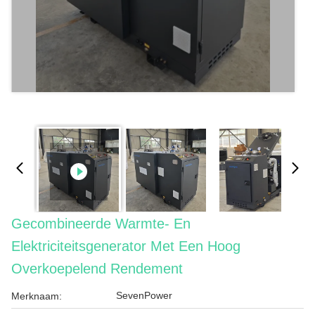
Gecombineerde Warmte- En
Elektriciteitsgenerator Met Een Hoog
Overkoepelend Rendement
SevenPower
Merknaam: