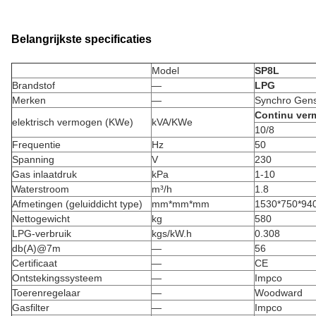
Belangrijkste specificaties
Model
SP8L
Brandstof
—
LPG
Merken
—
Synchro Gen
Continu ve
elektrisch vermogen (KWe)
kVA/KWe
10/8
Frequentie
Hz
50
Spanning
V
230
Gas inlaatdruk
kPa
1-10
Waterstroom
m³/h
1.8
Afmetingen (geluiddicht type)
mm*mm*mm
1530*750*94
Nettogewicht
kg
580
LPG-verbruik
kgs/kW.h
0.308
db(A)@7m
—
56
Certificaat
—
CE
Ontstekingssysteem
—
Impco
Toerenregelaar
—
Woodward
Gasfilter
—
Impco