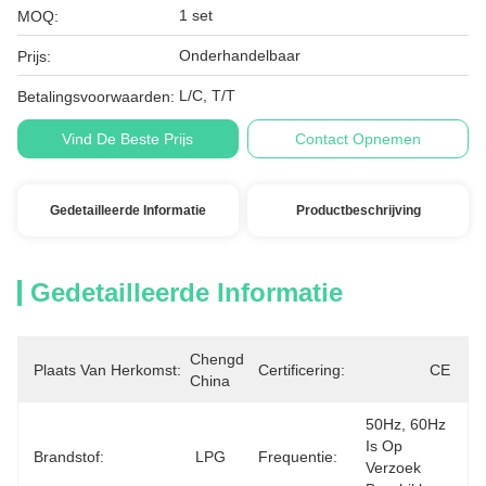
1 set
MOQ:
Onderhandelbaar
Prijs:
L/C, T/T
Betalingsvoorwaarden:
Vind De Beste Prijs
Contact Opnemen
Gedetailleerde Informatie
Productbeschrijving
Gedetailleerde Informatie
Chengdu, 
Plaats Van Herkomst:
Certificering:
CE
China
50Hz, 60Hz 
Is Op 
Brandstof:
LPG
Frequentie:
Verzoek 