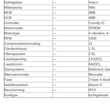
Nulregelaar
—
Impco
Waterpomp
—
Wilo
MCB
—
ABB
GCB
—
ABB
Controller
ComAp IC
Motormodel
—
SP9EW
Motortype
—
4 cilinders, 4
RPM
—
1500
Compressieverhouding
—
11
Cilinderinhoud
—
1.5L
Oliecapaciteit
—
3.9L
Laadspanning
—
12V(DC)
Laadstroom
—
6A(DC)
Startsysteem
—
Elektrisch sta
Alternatormodel
—
Meccalte
Fase
—
3-fase 4-dra
Isolatiesysteem
—
klasse H
Bescherming
—
IP23
Koeltype
luchtgekoeld