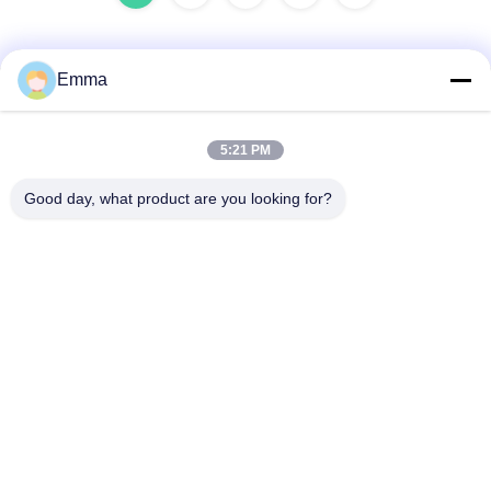
Emma
Snel contact
5:21 PM
Adres
Good day, what product are you looking for?
No. 280 WanXing Road, Longhu Avenue, Industrial East
Zone, Xindu, Chengdu, Sichuan, China
Telefoon
86-028-89163632
E-mail
sales@sevenpower.com.cn