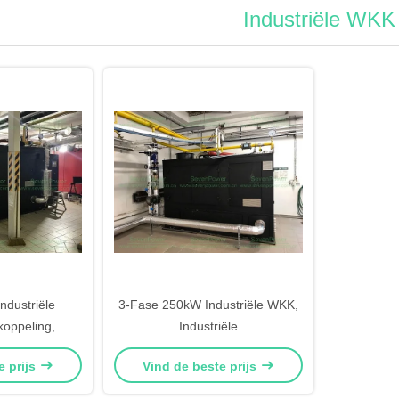
Industriële WKK
dustriële
3-Fase 250kW Industriële WKK,
oppeling,
Industriële
e industriële
Warmtekrachtkoppeling met
e prijs
Vind de beste prijs
ktriciteit
Warmteterugwinningssysteem