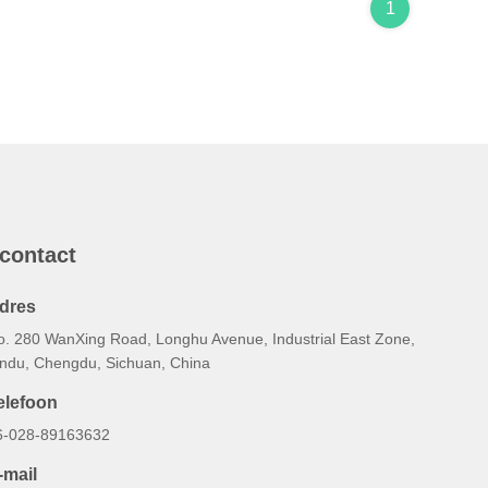
1
 contact
dres
o. 280 WanXing Road, Longhu Avenue, Industrial East Zone,
indu, Chengdu, Sichuan, China
elefoon
6-028-89163632
-mail