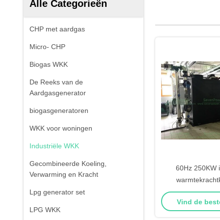
Alle Categorieën
CHP met aardgas
Micro- CHP
Biogas WKK
De Reeks van de
Aardgasgenerator
biogasgeneratoren
WKK voor woningen
Industriële WKK
Gecombineerde Koeling,
60Hz 250KW in
Verwarming en Kracht
warmtekrachtk
energiebesparend
Lpg generator set
Vind de best
warmte en ele
LPG WKK