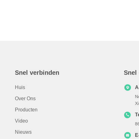
Snel verbinden
Snel
Huis
A
N
Over Ons
X
Producten
T
Video
8
Nieuws
E