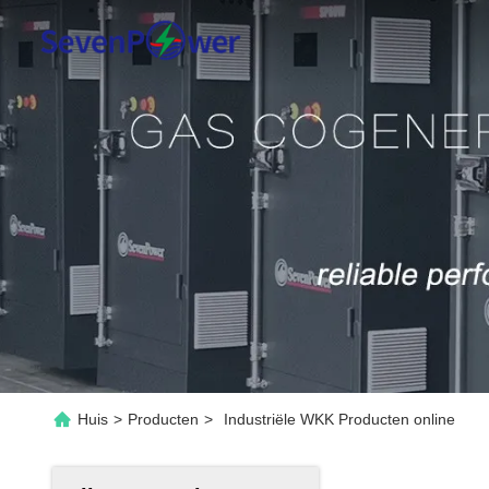
Huis
>
Producten
>
Industriële WKK Producten online