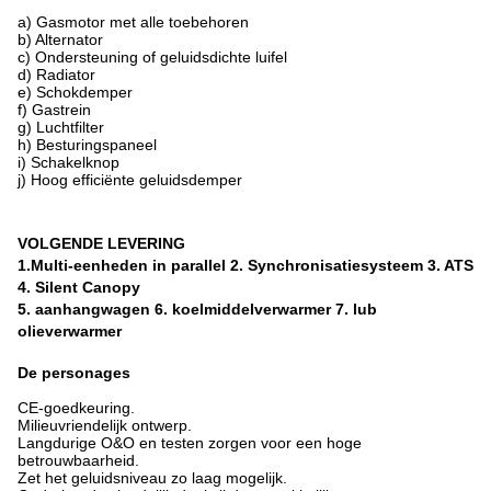
a) Gasmotor met alle toebehoren
b) Alternator
c) Ondersteuning of geluidsdichte luifel
d) Radiator
e) Schokdemper
f) Gastrein
g) Luchtfilter
h) Besturingspaneel
i) Schakelknop
j) Hoog efficiënte geluidsdemper
VOLGENDE LEVERING
1.Multi-eenheden in parallel 2. Synchronisatiesysteem 3. ATS
4. Silent Canopy
5. aanhangwagen 6. koelmiddelverwarmer 7. lub
olieverwarmer
De personages
CE-goedkeuring.
Milieuvriendelijk ontwerp.
Langdurige O&O en testen zorgen voor een hoge
betrouwbaarheid.
Zet het geluidsniveau zo laag mogelijk.