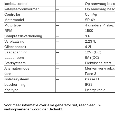
lambdacontrole
—
Op aanvraag besc
katalysatoromvormer
—
Op aanvraag besc
Controller
ComAp
Motormodel
—
SP-4Y
Motortype
—
4 cilinders, 4 slag
RPM
—
1500
Compressieverhouding
—
9.6
Verplaatsing
—
2.237L
Oliecapaciteit
—
4.2L
Laadspanning
—
12V ((DC)
Laadstroom
—
6A ((DC)
Startsysteem
—
Elektrische start
Alternatormodel
—
Merken verkrijgbaa
fase
—
Fase 3
isolatiesysteem
—
klasse H
bescherming
—
IP23
Koeltype
—
luchtgekoeld
Voor meer informatie over elke generator set, raadpleeg uw
verkoopvertegenwoordiger.Bedankt.