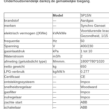
Onderhoudsvriendelijk dankzij de gemakkelijke toegang.
Model
SP15N
brandstof
—
Aardgas
merken
—
Synchro Genset
Voortdurende krac
elektrisch vermogen ((KWe)
kVA/kWe
Gezondheid, 1/15
frequentie
Hz
50
Spanning
V
400/230
gasinlaatdruk
kPa
1 tot 10
Waterstroom
m3/h
2
afmeting (geluidsdicht type)
Mmmm.
1800*780*1020
netto gewicht
kg
650
LPG-verbruik
kg/kW.h
0.277
Certificaat
—
CE
ontstekingssysteem
—
Impco
snelheidsregelaar
—
Woodward
gasfilter
—
Impco
nulregelaar
—
Impco
zachte start
—
ABB
schakelaar
—
ABB