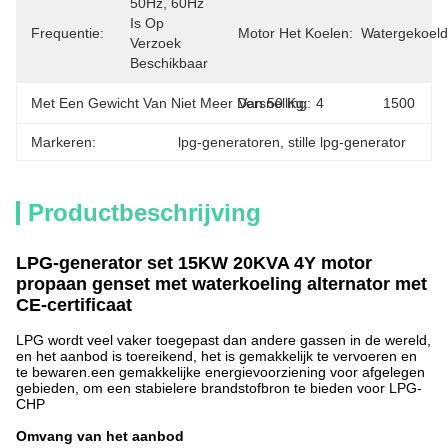
50Hz, 60Hz 
Is Op 
Frequentie:
Motor Het Koelen:
Watergekoeld
Verzoek 
Beschikbaar
Met Een Gewicht Van Niet Meer Dan 50 Kg:
Versnelling:
4
1500
Markeren:
lpg-generatoren
, 
stille lpg-generator
Productbeschrijving
LPG-generator set 15KW 20KVA 4Y motor
propaan genset met waterkoeling alternator met
CE-certificaat
LPG wordt veel vaker toegepast dan andere gassen in de wereld,
en het aanbod is toereikend, het is gemakkelijk te vervoeren en
te bewaren.een gemakkelijke energievoorziening voor afgelegen
gebieden, om een stabielere brandstofbron te bieden voor LPG-
CHP
Omvang van het aanbod