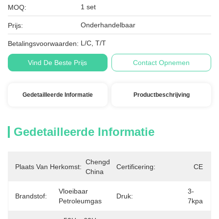
1 set
MOQ:
Onderhandelbaar
Prijs:
L/C, T/T
Betalingsvoorwaarden:
Vind De Beste Prijs
Contact Opnemen
Gedetailleerde Informatie
Productbeschrijving
Gedetailleerde Informatie
Chengdu, 
Plaats Van Herkomst:
Certificering:
CE
China
Vloeibaar 
3-
Brandstof:
Druk:
Petroleumgas
7kpa