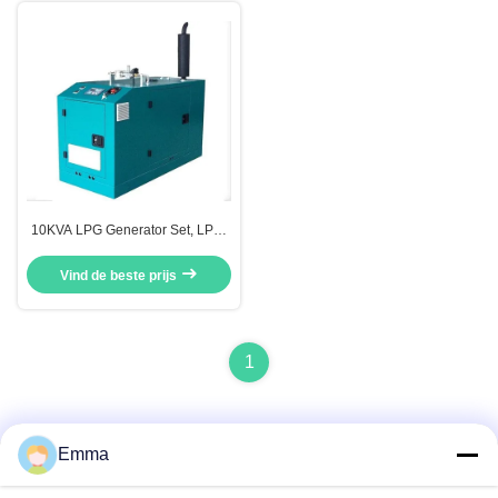
10KVA LPG Generator Set, LPG-
gebaseerde generatorset met
lage snelheid, 1500 RPM
Vind de beste prijs
1
Emma
Snel contact