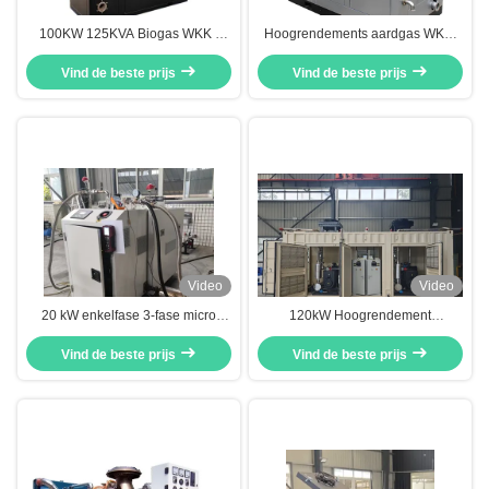
100KW 125KVA Biogas WKK ,
Hoogrendements aardgas WKK-
Hernieuwbare Energie
eenheid 50Hz 4 draden 35KW
Warmtekrachtkoppeling Eenheid
Vind de beste prijs
Vind de beste prijs
Video
Video
20 kW enkelfase 3-fase micro
120kW Hoogrendement
gecombineerde warmte- en
Geluidsarme Aardgas WKK
elektriciteitsgeneratoren 50Hz
Vind de beste prijs
(Warmtekrachtkoppeling) Unit
Vind de beste prijs
60Hz