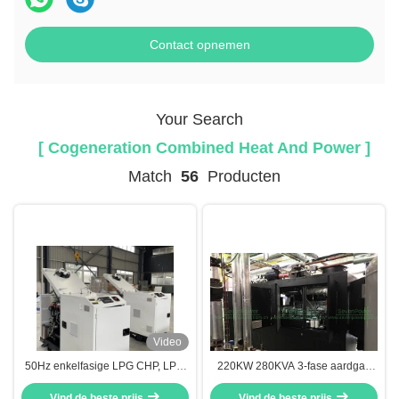
Contact opnemen
Your Search
[ Cogeneration Combined Heat And Power ]
Match
56
Producten
Video
50Hz enkelfasige LPG CHP, LPG
220KW 280KVA 3-fase aardgas
gecombineerde warmte en stroom
WKK, Warmtekrachtkoppeling
met 4Y motor 4 cilinders
Vind de beste prijs
Vind de beste prijs