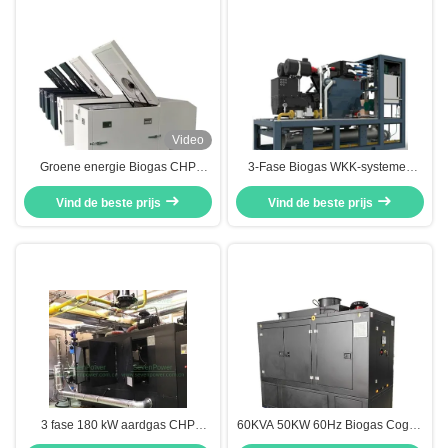
Video
Groene energie Biogas CHP
3-Fase Biogas WKK-systemen
16KW 20KVA, Biogas Combined
220KW 400V / 230V Hoge
Heat Power System CE
Vind de beste prijs
Vind de beste prijs
Betrouwbaarheid
geverifieerd
3 fase 180 kW aardgas CHP
60KVA 50KW 60Hz Biogas Cogen
gecombineerde warmte-energie
WKK (Warmtekrachtkoppeling)