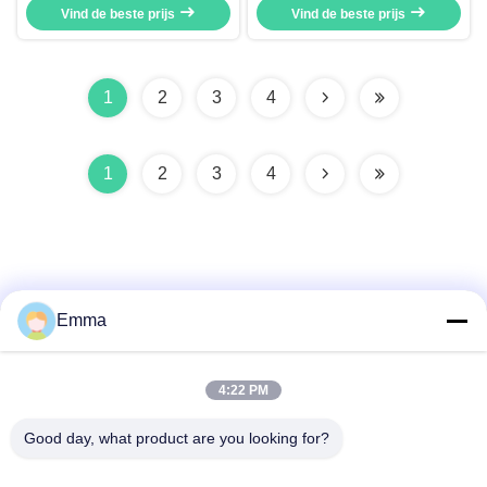
met warmte-recuperatiesysteem
Vind de beste prijs
WKK-systemen voor Duurzame
Vind de beste prijs
Deutz motor
Energiecentrale
1
2
3
4
1
2
3
4
Emma
Snel contact
4:22 PM
Adres
Good day, what product are you looking for?
No. 280 WanXing Road, Longhu Avenue, Industrial East
Zone, Xindu, Chengdu, Sichuan, China