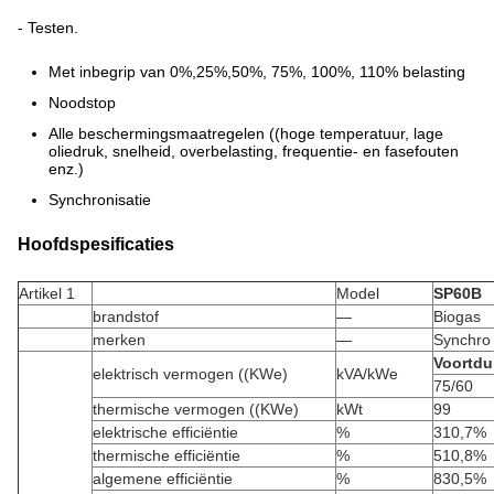
- Testen.
Met inbegrip van 0%,25%,50%, 75%, 100%, 110% belasting
Noodstop
Alle beschermingsmaatregelen ((hoge temperatuur, lage
oliedruk, snelheid, overbelasting, frequentie- en fasefouten
enz.)
Synchronisatie
Hoofdspesificaties
Artikel 1
Model
SP60B
brandstof
—
Biogas
merken
—
Synchro
Voortdu
elektrisch vermogen ((KWe)
kVA/kWe
75/60
thermische vermogen ((KWe)
kWt
99
elektrische efficiëntie
%
310,7%
thermische efficiëntie
%
510,8%
algemene efficiëntie
%
830,5%