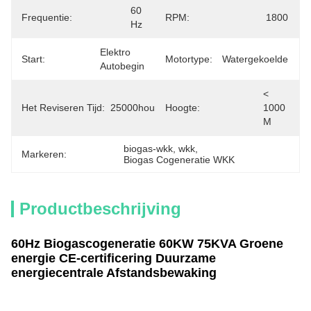
60 
Frequentie:
RPM:
1800
Hz
Elektro 
Start:
Motortype:
Watergekoelde
Autobegin
< 
Het Reviseren Tijd:
25000hours
Hoogte:
1000 
M
biogas-wkk
, 
wkk
, 
Markeren:
Biogas Cogeneratie WKK
Productbeschrijving
60Hz Biogascogeneratie 60KW 75KVA Groene
energie CE-certificering Duurzame
energiecentrale Afstandsbewaking