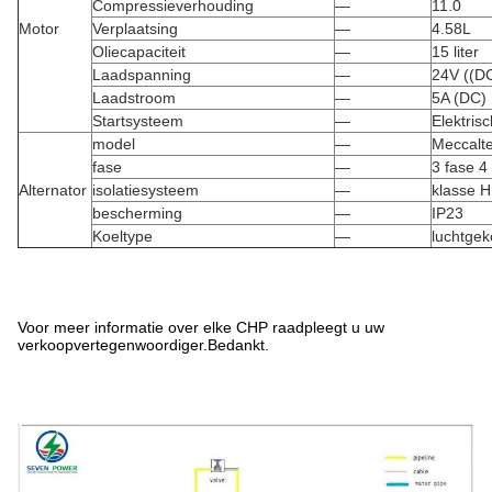
Compressieverhouding
—
11.0
Motor
Verplaatsing
—
4.58L
Oliecapaciteit
—
15 liter
Laadspanning
—
24V ((D
Laadstroom
—
5A (DC)
Startsysteem
—
Elektrisc
model
—
Meccalt
fase
—
3 fase 4
Alternator
isolatiesysteem
—
klasse H
bescherming
—
IP23
Koeltype
—
luchtgek
Voor meer informatie over elke CHP raadpleegt u uw
verkoopvertegenwoordiger.Bedankt.