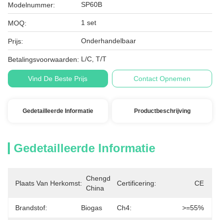
SP60B
Modelnummer:
1 set
MOQ:
Onderhandelbaar
Prijs:
L/C, T/T
Betalingsvoorwaarden:
Vind De Beste Prijs
Contact Opnemen
Gedetailleerde Informatie
Productbeschrijving
Gedetailleerde Informatie
Chengdu, 
Plaats Van Herkomst:
Certificering:
CE
China
Brandstof:
Biogas
Ch4:
>=55%