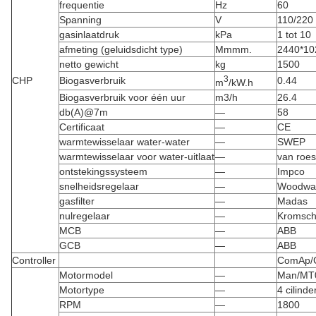
frequentie
Hz
60
Spanning
V
110/220
gasinlaatdruk
kPa
1 tot 10
afmeting (geluidsdicht type)
Mmmm.
2440*10
netto gewicht
kg
1500
3
CHP
Biogasverbruik
0.44
m
/kW.h
Biogasverbruik voor één uur
m3/h
26.4
db(A)@7m
—
58
Certificaat
—
CE
warmtewisselaar water-water
—
SWEP
warmtewisselaar voor water-uitlaat
—
van roest
ontstekingssysteem
—
Impco
snelheidsregelaar
—
Woodwa
gasfilter
—
Madas
nulregelaar
—
Kromsch
MCB
—
ABB
GCB
—
ABB
Controller
ComAp/
Motormodel
—
Man/MT
Motortype
—
4 cilind
RPM
—
1800