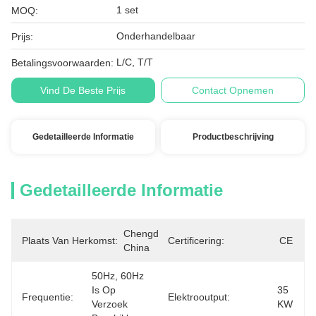
1 set
MOQ:
Onderhandelbaar
Prijs:
L/C, T/T
Betalingsvoorwaarden:
Vind De Beste Prijs
Contact Opnemen
Gedetailleerde Informatie
Productbeschrijving
Gedetailleerde Informatie
Chengdu, 
Plaats Van Herkomst:
Certificering:
CE
China
50Hz, 60Hz 
Is Op 
35 
Frequentie:
Elektrooutput:
Verzoek 
KW