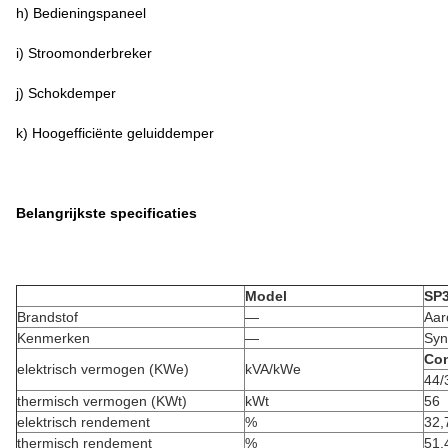
h) Bedieningspaneel
i) Stroomonderbreker
j) Schokdemper
k) Hoogefficiënte geluiddemper
Belangrijkste specificaties
Model
SP
Brandstof
—
Aar
Kenmerken
—
Syn
Con
elektrisch vermogen (KWe)
kVA/kWe
44/
thermisch vermogen (KWt)
kWt
56
elektrisch rendement
%
32,
thermisch rendement
%
51,