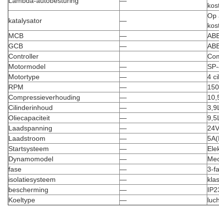
Lambda-autobesturing
—
kos
Op 
katalysator
—
kos
MCB
—
AB
GCB
—
AB
Controller
Co
Motormodel
—
SP
Motortype
—
4 c
RPM
—
150
Compressieverhouding
—
10,
Cilinderinhoud
—
3,9
Oliecapaciteit
—
9,5
Laadspanning
—
24V
Laadstroom
—
5A(
Startsysteem
—
Ele
Dynamomodel
—
Mec
fase
—
3-f
isolatiesysteem
—
kla
bescherming
—
IP2
Koeltype
—
luc