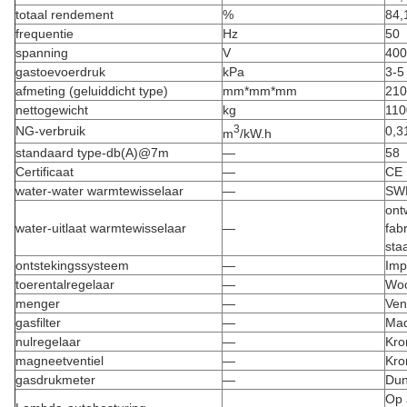
totaal rendement
%
84,
frequentie
Hz
50
spanning
V
400
gastoevoerdruk
kPa
3-5
afmeting (geluiddicht type)
mm*mm*mm
210
nettogewicht
kg
110
3
NG-verbruik
0,3
m
/kW.h
standaard type-db(A)@7m
—
58
Certificaat
—
CE
water-water warmtewisselaar
—
SW
ont
water-uitlaat warmtewisselaar
—
fab
staa
ontstekingssysteem
—
Imp
toerentalregelaar
—
Wo
menger
—
Ven
gasfilter
—
Ma
nulregelaar
—
Kro
magneetventiel
—
Kro
gasdrukmeter
—
Du
Op 