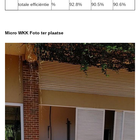
totale efficiëntie
%
92.8%
90.5%
90.6%
Micro WKK Foto ter plaatse