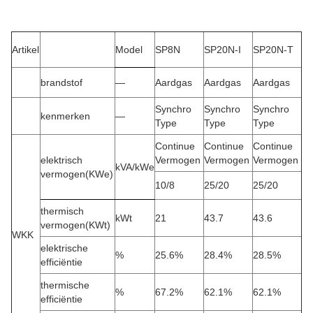
Artikel
Model
SP8N
SP20N-I
SP20N-T
brandstof
—
Aardgas
Aardgas
Aardgas
Synchro
Synchro
Synchro
kenmerken
—
Type
Type
Type
Continue
Continue
Continue
elektrisch
Vermogen
Vermogen
Vermogen
kVA/kWe
vermogen(KWe)
10/8
25/20
25/20
thermisch
kWt
21
43.7
43.6
vermogen(KWt)
WKK
elektrische
%
25.6%
28.4%
28.5%
efficiëntie
thermische
%
67.2%
62.1%
62.1%
efficiëntie