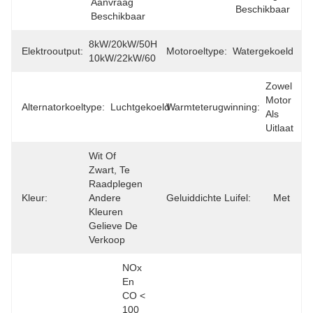
Aanvraag 
Beschikbaar
Beschikbaar
8kW/20kW/50Hz, 
Elektrooutput:
Motoroeltype:
Watergekoeld
10kW/22kW/60Hz
Zowel 
Motor 
Alternatorkoeltype:
Luchtgekoeld
Warmteterugwinning:
Als 
Uitlaat
Wit Of 
Zwart, Te 
Raadplegen 
Kleur:
Andere 
Geluiddichte Luifel:
Met
Kleuren 
Gelieve De 
Verkoop
NOx 
En 
CO < 
100 