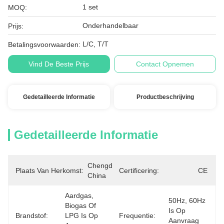
1 set
MOQ:
Onderhandelbaar
Prijs:
L/C, T/T
Betalingsvoorwaarden:
Vind De Beste Prijs
Contact Opnemen
Gedetailleerde Informatie
Productbeschrijving
Gedetailleerde Informatie
Chengdu, 
Plaats Van Herkomst:
Certificering:
CE
China
Aardgas, 
50Hz, 60Hz 
Biogas Of 
Is Op 
Brandstof:
LPG Is Op 
Frequentie:
Aanvraag 