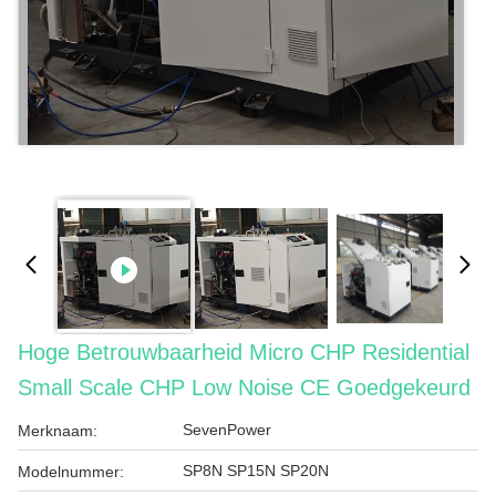
Hoge Betrouwbaarheid Micro CHP Residential
Small Scale CHP Low Noise CE Goedgekeurd
SevenPower
Merknaam:
SP8N SP15N SP20N
Modelnummer: