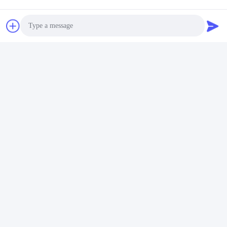
Photo
Onze Hannover Tentoonstelling
Video Call
Audio Call