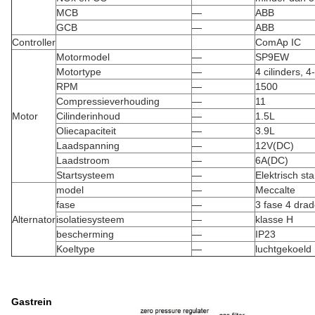
MCB
—
ABB
GCB
—
ABB
Controller
ComAp IC
Motormodel
—
SP9EW
Motortype
—
4 cilinders, 
RPM
—
1500
Compressieverhouding
—
11
Motor
Cilinderinhoud
—
1.5L
Oliecapaciteit
—
3.9L
Laadspanning
—
12V(DC)
Laadstroom
—
6A(DC)
Startsysteem
—
Elektrisch sta
model
—
Meccalte
fase
—
3 fase 4 dra
Alternator
isolatiesysteem
—
klasse H
bescherming
—
IP23
Koeltype
—
luchtgekoeld
Gastrein