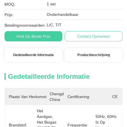
1 set
MOQ:
Onderhandelbaar
Prijs:
L/C, T/T
Betalingsvoorwaarden:
Vind De Beste Prijs
Contact Opnemen
Gedetailleerde Informatie
Productbeschrijving
Gedetailleerde Informatie
Chengdu, 
Plaats Van Herkomst:
Certificering:
CE
China
Het 
Aardgas, 
50Hz, 60Hz 
Het Biogas 
Is Op 
Brandstof:
Frequentie: