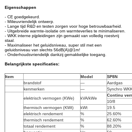
Eigenschappen
- CE goedgekeurd.
- Milieuvriendelijk ontwerp.
- Lange tijd R&D en testen zorgen voor hoge betrouwbaarheid.
- Uitgebreide warmte-isolatie om warmteverlies te minimaliseren.
- WKK interne pijpleidingen zijn gemaakt van volledig roestvrij
staal.
- Maximaliseer het geluidsniveau, super stil met een
geluidsniveau van slechts 56dB(A)@1m!
- Onderhoudsvriendelijk dankzij gemakkelijke toegang.
Belangrijkste specificaties:
Item
Model
SP8N
brandstof
—
Aardgas
kenmerken
—
Synchro WK
Continu ve
elektrisch vermogen (KWe)
kVA/kWe
10/8
thermisch vermogen (KWt)
kWt
19.5
elektrisch rendement
%
25.60%
thermisch rendement
%
62.60%
totaal rendement
%
88.20%