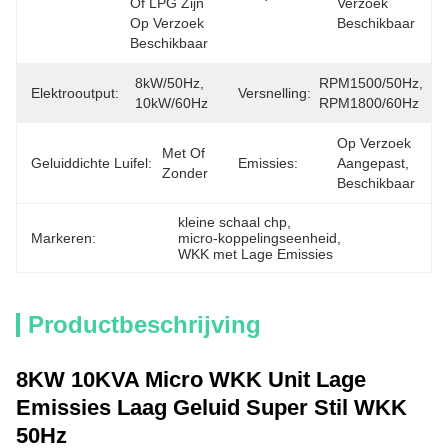
Of LPG Zijn 
Verzoek 
Op Verzoek 
Beschikbaar
Beschikbaar
8kW/50Hz, 
RPM1500/50Hz, 
Elektrooutput:
Versnelling:
10kW/60Hz
RPM1800/60Hz
Op Verzoek 
Met Of 
Geluiddichte Luifel:
Emissies:
Aangepast, 
Zonder
Beschikbaar
kleine schaal chp
, 
Markeren:
micro-koppelingseenheid
, 
WKK met Lage Emissies
Productbeschrijving
8KW 10KVA Micro WKK Unit Lage
Emissies Laag Geluid Super Stil WKK
50Hz