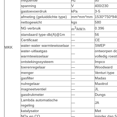
frequentie
Hz
50
spanning
V
400/230
gastoevoerdruk
kPa
3-5
afmeting (geluiddichte type)
mm*mm*mm
1530*750*94
nettogewicht
kgs
580
3
NG verbruik
0.396
m
/kW.h
standaard type-db(A)@1m
—
56
Certificaat
—
CE
water-water warmtewisselaar
—
SWEP
WKK
water-uitlaatgas
ontworpen do
—
warmtewisselaar
volledig roestv
ontstekingssysteem
—
Impco
toerenregelaar
—
Woodward
menger
—
Venturi type
gasfilter
—
Madas
nulregelaar
—
Maxitrol
magneetventiel
—
JL
gasdrukmeter
—
Dungs
Lambda automatische
—
JA
regeling
katalysator
—
Met
NOx en CO
—
minder dan