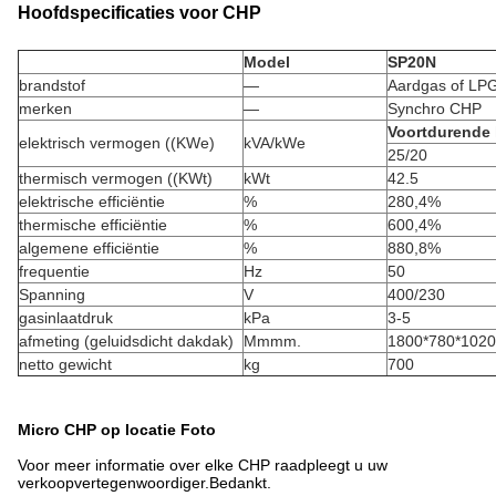
Hoofdspecificaties voor CHP
Model
SP20N
brandstof
—
Aardgas of LP
merken
—
Synchro CHP
Voortdurende 
elektrisch vermogen ((KWe)
kVA/kWe
25/20
thermisch vermogen ((KWt)
kWt
42.5
elektrische efficiëntie
%
280,4%
thermische efficiëntie
%
600,4%
algemene efficiëntie
%
880,8%
frequentie
Hz
50
Spanning
V
400/230
gasinlaatdruk
kPa
3-5
afmeting (geluidsdicht dakdak)
Mmmm.
1800*780*1020
netto gewicht
kg
700
Micro CHP op locatie Foto
Voor meer informatie over elke CHP raadpleegt u uw
verkoopvertegenwoordiger.Bedankt.