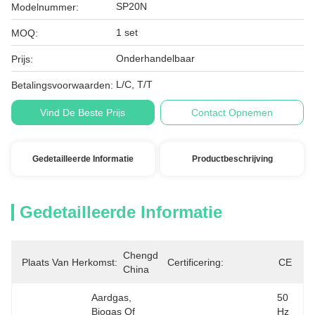
SP20N
Modelnummer:
1 set
MOQ:
Onderhandelbaar
Prijs:
L/C, T/T
Betalingsvoorwaarden:
Vind De Beste Prijs
Contact Opnemen
Gedetailleerde Informatie
Productbeschrijving
Gedetailleerde Informatie
Chengdu, 
Plaats Van Herkomst:
Certificering:
CE
China
Aardgas, 
50 
Biogas Of 
Hz 