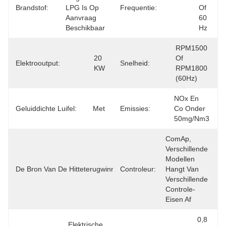
Brandstof:
LPG Is Op 
Frequentie:
Of 
Aanvraag 
60 
Beschikbaar
Hz
RPM1500 
20 
Of 
Elektrooutput:
Snelheid:
KW
RPM1800 
(60Hz)
NOx En 
Geluiddichte Luifel:
Met
Emissies:
Co Onder 
50mg/Nm3
ComAp, 
Verschillende 
Motor En 
Modellen 
Uitlaat En Van 
De Bron Van De Hitteterugwinning:
Controleur:
Hangt Van 
De Motoruitlaat 
Verschillende 
Verzamelleiding
Controle-
Eisen Af
0,8 
Elektrische 