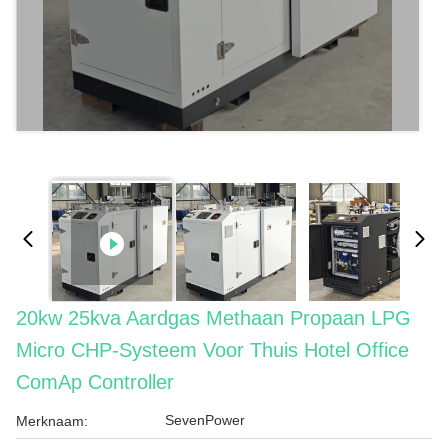
20kw 25kva Aardgas Methaan Propaan LPG
Micro CHP-Systeem Voor Thuis Hotel Office
ComAp Controller
SevenPower
Merknaam: