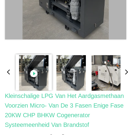
Kleinschalige LPG Van Het Aardgasmethaan
Voorzien Micro- Van De 3 Fasen Enige Fase
20KW CHP BHKW Cogenerator
Systeemeenheid Van Brandstof