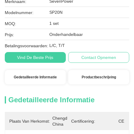
SevenPower
Merknaam:
SP20N
Modelnummer:
1 set
MOQ:
Onderhandelbaar
Prijs:
L/C, T/T
Betalingsvoorwaarden:
Vind De Beste Prijs
Contact Opnemen
Gedetailleerde Informatie
Productbeschrijving
Gedetailleerde Informatie
Chengdu, 
Plaats Van Herkomst:
Certificering:
CE
China