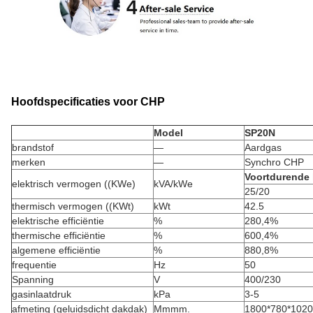
Hoofdspecificaties voor CHP
Model
SP20N
brandstof
—
Aardgas
merken
—
Synchro CHP
Voortdurende 
elektrisch vermogen ((KWe)
kVA/kWe
25/20
thermisch vermogen ((KWt)
kWt
42.5
elektrische efficiëntie
%
280,4%
thermische efficiëntie
%
600,4%
algemene efficiëntie
%
880,8%
frequentie
Hz
50
Spanning
V
400/230
gasinlaatdruk
kPa
3-5
afmeting (geluidsdicht dakdak)
Mmmm.
1800*780*1020