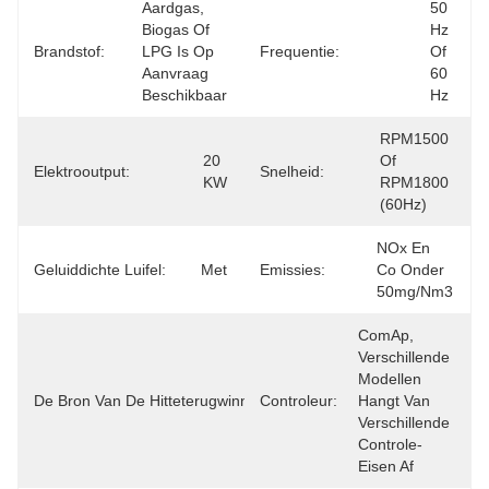
Aardgas, 
50 
Biogas Of 
Hz 
Brandstof:
LPG Is Op 
Frequentie:
Of 
Aanvraag 
60 
Beschikbaar
Hz
RPM1500 
20 
Of 
Elektrooutput:
Snelheid:
KW
RPM1800 
(60Hz)
NOx En 
Geluiddichte Luifel:
Met
Emissies:
Co Onder 
50mg/Nm3
ComAp, 
Verschillende 
Motor En 
Modellen 
Uitlaat En Van 
De Bron Van De Hitteterugwinning:
Controleur:
Hangt Van 
De Motoruitlaat 
Verschillende 
Verzamelleiding
Controle-
Eisen Af