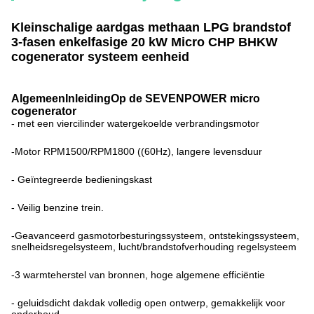
Kleinschalige aardgas methaan LPG brandstof
3-fasen enkelfasige 20 kW Micro CHP BHKW
cogenerator systeem eenheid
Algemeen
Inleiding
Op de SEVENPOWER micro
cogenerator
- met een viercilinder watergekoelde verbrandingsmotor
-Motor RPM1500/RPM1800 ((60Hz), langere levensduur
- Geïntegreerde bedieningskast
- Veilig benzine trein.
-Geavanceerd gasmotorbesturingssysteem, ontstekingssysteem,
snelheidsregelsysteem, lucht/brandstofverhouding regelsysteem
-3 warmteherstel van bronnen, hoge algemene efficiëntie
- geluidsdicht dakdak volledig open ontwerp, gemakkelijk voor