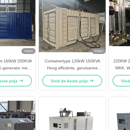
Video
Video
t 160kW 200KVA
Containertype 120kW 150KVA
220KW 2
-generator met
Hoog efficiënte, geruisarme
WKK, Wa
aal rendement
aardgascogeneratie-eenheid
este prijs
Vind de beste prijs
Vind