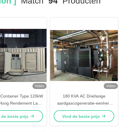
on ]
Match
94
Producten
Video
Video
Container Type 120kW
180 KVA AC Driefasige
Hoog Rendement Laag
aardgascogeneratie-eenheid
uid Aardgas WKK
Verspreid stroomsysteem
 de beste prijs
Vind de beste prijs