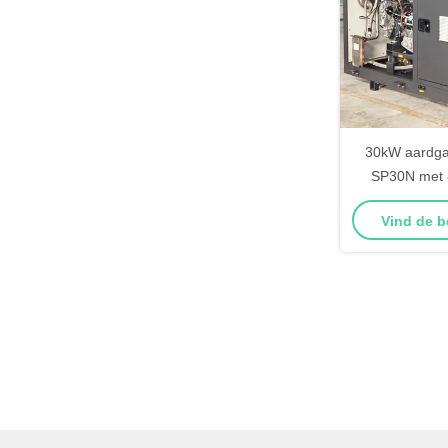
30kW aardga
SP30N met 8
Vind de b