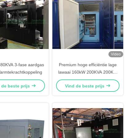
Video
80KVA 3-fase aardgas
Premium hoge efficiëntie lage
rmtekrachtkoppeling
lawaai 160kW 200KVA 200KW
250KVA gascogenerator
 de beste prijs
Vind de beste prijs