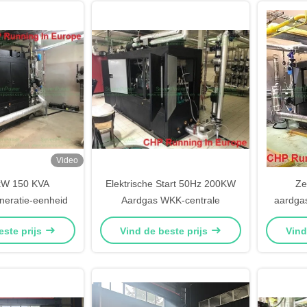
Video
 kW 150 KVA
Elektrische Start 50Hz 200KW
Ze
eratie-eenheid
Aardgas WKK-centrale
aardga
este prijs
Vind de beste prijs
Vind