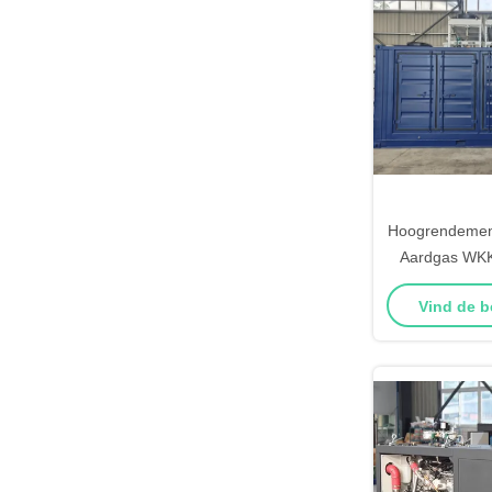
Hoogrendemen
Aardgas WKK
86,1% tot
Vind de b