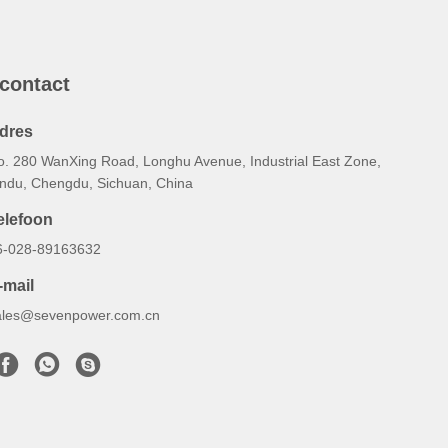
 contact
dres
o. 280 WanXing Road, Longhu Avenue, Industrial East Zone,
indu, Chengdu, Sichuan, China
elefoon
6-028-89163632
-mail
ales@sevenpower.com.cn