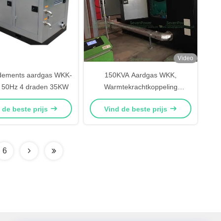
Video
dements aardgas WKK-
150KVA Aardgas WKK,
 50Hz 4 draden 35KW
Warmtekrachtkoppeling
Systeem RPM1800 Lage
 de beste prijs
Vind de beste prijs
Snelheid Laag Geluid
6