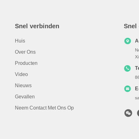
Snel verbinden
Snel
Huis
A
N
Over Ons
X
Producten
T
Video
8
Nieuws
E
Gevallen
s
Neem Contact Met Ons Op