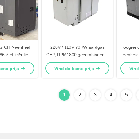
s CHP-eenheid
220V / 110V 70KW aardgas
Hoogren
6% efficiëntie
CHP, RPM1800 gecombineerde
eenheid
warmte- en
este prijs
Vind de beste prijs
Vind
elektriciteitssystemen
1
2
3
4
5