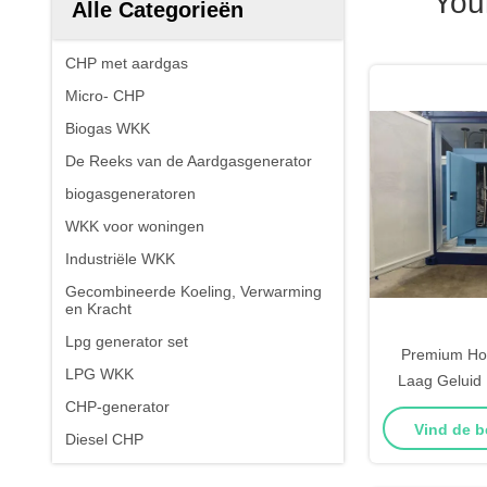
You
Alle Categorieën
CHP met aardgas
Micro- CHP
Biogas WKK
De Reeks van de Aardgasgenerator
biogasgeneratoren
WKK voor woningen
Industriële WKK
Gecombineerde Koeling, Verwarming
en Kracht
Lpg generator set
Premium Ho
LPG WKK
Laag Geluid
CHP-generator
200KW 250KV
Vind de b
Diesel CHP