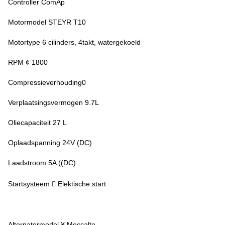
Controller ComAp
Motormodel STEYR T10
Motortype 6 cilinders, 4takt, watergekoeld
RPM ¢ 1800
Compressieverhouding0
Verplaatsingsvermogen 9.7L
Oliecapaciteit 27 L
Oplaadspanning 24V (DC)
Laadstroom 5A ((DC)
Startsysteem  Elektische start
Alternatormodel ¥ Meccalte