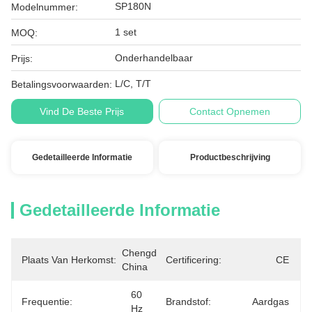
SP180N
Modelnummer:
1 set
MOQ:
Onderhandelbaar
Prijs:
L/C, T/T
Betalingsvoorwaarden:
Vind De Beste Prijs
Contact Opnemen
Gedetailleerde Informatie
Productbeschrijving
Gedetailleerde Informatie
Chengdu, 
Plaats Van Herkomst:
Certificering:
CE
China
60 
Frequentie:
Brandstof:
Aardgas
Hz