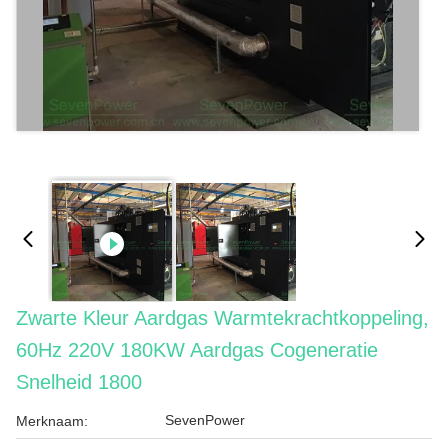
Zwarte Kleur Aardgas Warmtekrachtkoppeling,
60Hz 220V 180KW Aardgas Cogeneratie
Snelheid 1800
SevenPower
Merknaam: