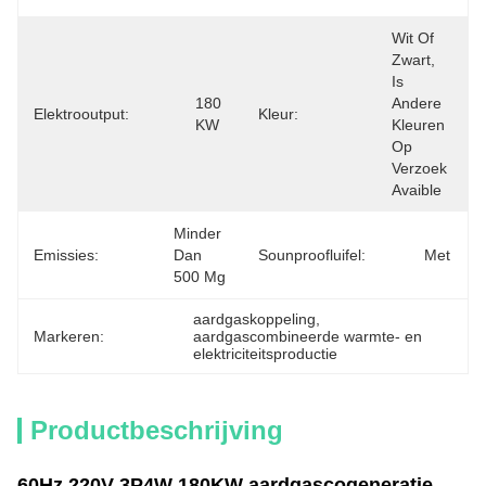
Wit Of 
Zwart, 
Is 
180 
Andere 
Elektrooutput:
Kleur:
KW
Kleuren 
Op 
Verzoek 
Avaible
Minder 
Emissies:
Dan 
Sounproofluifel:
Met
500 Mg
aardgaskoppeling
, 
Markeren:
aardgascombineerde warmte- en 
elektriciteitsproductie
Productbeschrijving
60Hz 220V 3P4W 180KW aardgascogeneratie