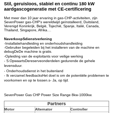
Stil, geruisloos, stabiel en continu 180 kW
aardgascogeneratie met CE-certificering
Met meer dan 10 jaar ervaring in gas-CHP-activiteiten, zijn
SevenPower gas-CHP's wereldwijd geïnstalleerd, Duitsland,
Verenigd Koninkrijk, België, Tsjechië, Spanje, Italië, Canada,
Thailand, Singapore, Afrika....
Naverkoop
S
dienstverlening
-
Installatiehandleiding en onderhoudshandleiding
-
Gebruiker begeleiden bij het installeren van de machine en
debug
De
De machine is gratis.
-
Opleiding van de exploitant
s voor veilige werking
- S.
Opwaarts
De
reserveonderdelen gedurende de gehele
levensduur.
- Onderhoudsdienst in het buitenland
- Ik verzamel.
feedback
s
Het doel is om de potentiële problemen te
voorkomen en op te lossen.
s
- Ja, op tijd.
SevenPower Gas CHP Power Size Range 8kw-1000kw.
Partners
Motor
Alternator
Controller