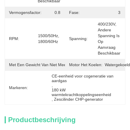
Beschikbaar
Vermogensfactor:
0.8
Fase:
3
400/230V, 
Andere 
1500/50Hz, 
Spanning Is 
RPM:
Spanning:
1800/60Hz
Op 
Aanvraag 
Beschikbaar
Met Een Gewicht Van Niet Meer Dan 50 Kg:
Motor Het Koelen:
6
Watergekoeld
CE-eenheid voor cogeneratie van 
aardgas
, 
Markeren:
180 kW 
warmtekrachtkoppelingseenheid
, 
Zescilinder CHP-generator
Productbeschrijving