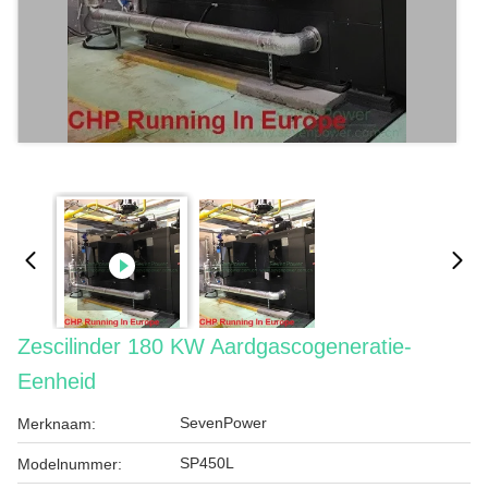
Zescilinder 180 KW Aardgascogeneratie-
Eenheid
SevenPower
Merknaam:
SP450L
Modelnummer: