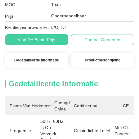
1 set
MOQ:
Onderhandelbaar
Prijs:
L/C, T/T
Betalingsvoorwaarden:
Vind De Beste Prijs
Contact Opnemen
Gedetailleerde Informatie
Productbeschrijving
Gedetailleerde Informatie
Chengdu, 
Plaats Van Herkomst:
Certificering:
CE
China
50Hz, 60Hz 
Is Op 
Met Of 
Frequentie:
Geluiddichte Luifel:
Verzoek 
Zonder