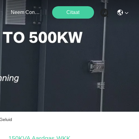
Neem Contact Met Ons Op
Citaat
Geluid
150KVA Aardgas WKK,