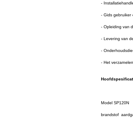
- Installatiehan
- Gids gebruiker
- Opleiding van 
- Levering van d
- Onderhoudsdien
- Het verzamelen
Hoofdspesificat
Model SP120N
brandstof ️ aardg