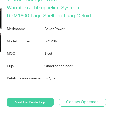
Warmtekrachtkoppeling Systeem
RPM1800 Lage Snelheid Laag Geluid
Merknaam:
SevenPower
Modelnummer:
SP120N
MOQ:
1 set
Prijs:
Onderhandelbaar
Betalingsvoorwaarden:
L/C, T/T
Contact Opnemen
Vind De Beste Prijs