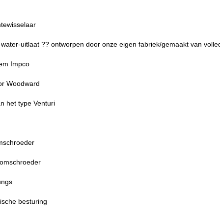
tewisselaar
water-uitlaat ?? ontworpen door onze eigen fabriek/gemaakt van volledi
eem Impco
tor Woodward
 het type Venturi
omschroeder
romschroeder
ungs
sche besturing