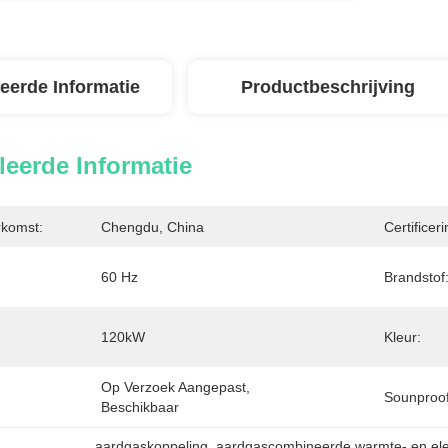
leerde Informatie
Productbeschrijving
leerde Informatie
rkomst:
Chengdu, China
Certificeri
60 Hz
Brandstof
120kW
Kleur:
Op Verzoek Aangepast, 
Sounproofl
Beschikbaar
aardgaskoppeling
, 
aardgascombineerde warmte- en elekt