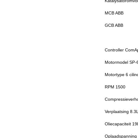
Katalysatoromvo
MCB ABB
GCB ABB
Controller ComA
Motormodel SP-
Motortype 6 cilin
RPM 1500
Compressieverh
Verplaatsing 8.3
Oliecapaciteit 19
Oplaadspanning