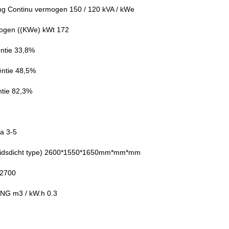
ang Continu vermogen 150 / 120 kVA / kWe
ogen ((KWe) kWt 172
iëntie 33,8%
iëntie 48,5%
ntie 82,3%
a 3-5
luidsdicht type) 2600*1550*1650mm*mm*mm
 2700
 NG m3 / kW.h 0.3