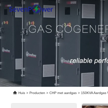
Huis
>
Producten
>
CHP met aardgas
>
150KVA Aardgas 