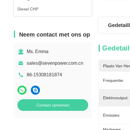
Diesel CHP
Gedetail
Neem contact met ons op
Gedetail
Ms. Emma
sales@sevenpower.com.cn
Plaats Van He
86-15308181874
Frequentie:
Elektrooutput:
Contact opnemen
Emissies:
Markeren: