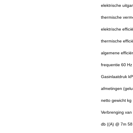
elektrische uitg
thermische verm
elektrische effic
thermische effic
algemene efficië
frequentie 60 Hz
Gasinlaatdruk kP
afmetingen (ge
netto gewicht kg
Verbrenging van
db ((A) @ 7m 58