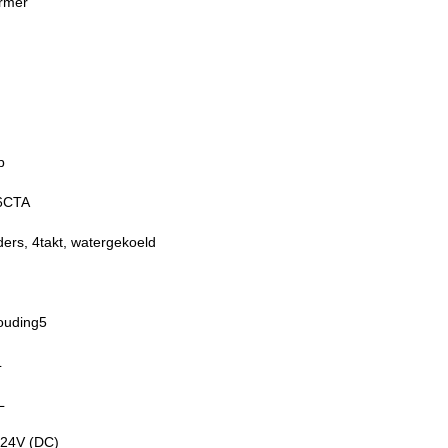
rmer
p
6CTA
ders, 4takt, watergekoeld
ouding5
L
L
 24V (DC)