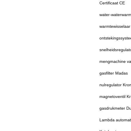
Certificaat CE
water-waterwarm
warmtewisselaar 
ontstekingssyst
snelheidsregula
mengmachine van
gasfilter Madas
nulregulator Kr
magnetoventil K
gasdrukmeter D
Lambda automati