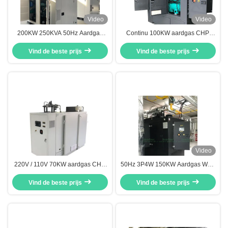
Video
Video
200KW 250KVA 50Hz Aardgas
Continu 100KW aardgas CHP,
WKK Hoog Totaal Rendement Met
Synchro CHP cogeneratie
Automatische Besturing
Vind de beste prijs
systemen Super stille werking
Vind de beste prijs
Video
220V / 110V 70KW aardgas CHP,
50Hz 3P4W 150KW Aardgas WKK
RPM1800 gecombineerde
Milieuvriendelijk
warmte- en elektriciteitssystemen
Vind de beste prijs
Vind de beste prijs