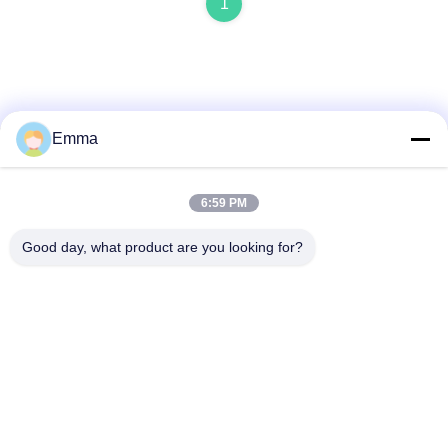
1
Emma
Snel contact
6:59 PM
Adres
Good day, what product are you looking for?
No. 280 WanXing Road, Longhu Avenue, Industrial East
Zone, Xindu, Chengdu, Sichuan, China
Telefoon
86-028-89163632
E-mail
sales@sevenpower.com.cn