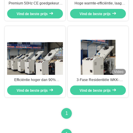
Premium 50Hz CE goedgekeurd
Hoge warmte-efficiëntie, laag
laag lawaai stil aardgas BHKW
geluid, stil aardgas BHKW CHP-
Cogen CHP-eenheid 50kw 60kva
Vind de beste prijs
eenheid Cogen 120kw 150kva
Vind de beste prijs
met CE-goedkeuring en lage
emissies
Video
Efficiëntie hoger dan 90%
3-Fase Residentiële WKK-
watergekoelde micro CHP-type
eenheden
Vind de beste prijs
voor alternatorkoeling
(Warmtekrachtkoppeling) Synchro
Vind de beste prijs
8KW 10KVA
1