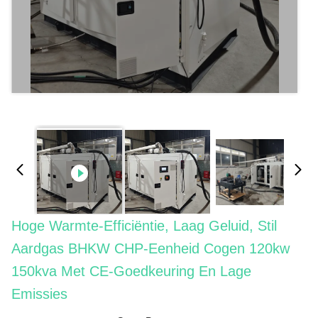
Hoge Warmte-Efficiëntie, Laag Geluid, Stil
Aardgas BHKW CHP-Eenheid Cogen 120kw
150kva Met CE-Goedkeuring En Lage
Emissies