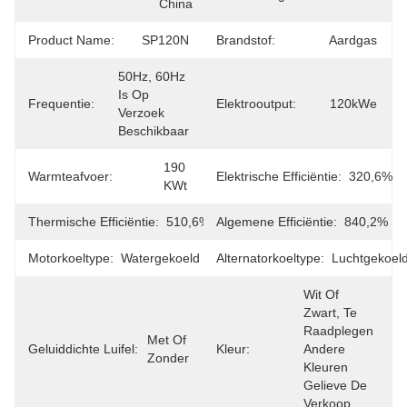
China
Product Name:
SP120N
Brandstof:
Aardgas
50Hz, 60Hz 
Is Op 
Frequentie:
Elektrooutput:
120kWe
Verzoek 
Beschikbaar
190 
Warmteafvoer:
Elektrische Efficiëntie:
320,6%
KWt
Thermische Efficiëntie:
510,6%
Algemene Efficiëntie:
840,2%
Motorkoeltype:
Watergekoeld
Alternatorkoeltype:
Luchtgekoel
Wit Of 
Zwart, Te 
Raadplegen 
Met Of 
Geluiddichte Luifel:
Kleur:
Andere 
Zonder
Kleuren 
Gelieve De 
Verkoop