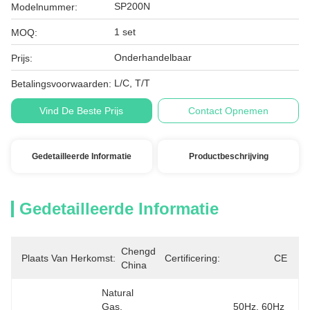
SP200N
Modelnummer:
1 set
MOQ:
Onderhandelbaar
Prijs:
L/C, T/T
Betalingsvoorwaarden:
Vind De Beste Prijs
Contact Opnemen
Gedetailleerde Informatie
Productbeschrijving
Gedetailleerde Informatie
Chengdu, 
Plaats Van Herkomst:
Certificering:
CE
China
Natural 
Gas, 
50Hz, 60Hz 