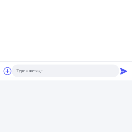
Tags:
Aardgaskoppeling
Aardgascogen
Photo
Aardgascombineerde Warmte- En Elektriciteitsproducti
Video Call
Audio Call