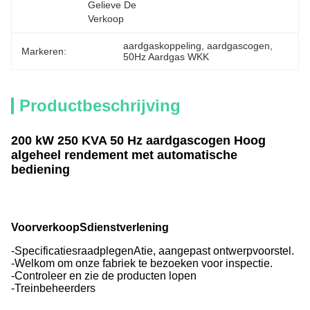
Gelieve De 
Verkoop
aardgaskoppeling
, 
aardgascogen
, 
Markeren:
50Hz Aardgas WKK
Productbeschrijving
200 kW 250 KVA 50 Hz aardgascogen Hoog
algeheel rendement met automatische
bediening
Voorverkoop
S
dienstverlening
-
Specificatie
s
raadplegen
Atie
, aangepast ontwerp
voorstel
.
-
Welkom om onze fabriek te bezoeken voor inspectie.
-
Controleer en zie de producten lopen
-
Treinbeheerders