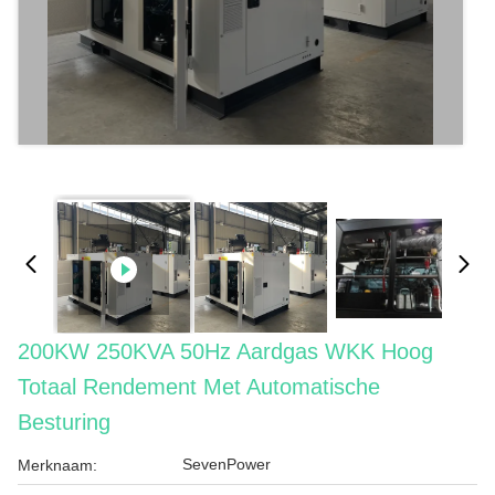
200KW 250KVA 50Hz Aardgas WKK Hoog
Totaal Rendement Met Automatische
Besturing
SevenPower
Merknaam: