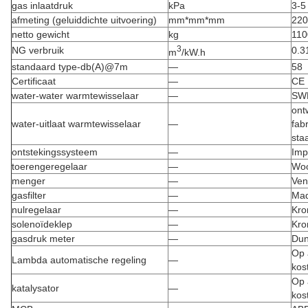
gas inlaatdruk
kPa
3-5
afmeting (geluiddichte uitvoering)
mm*mm*mm
220
netto gewicht
kg
110
3
NG verbruik
0.3
m
/kW.h
standaard type-db(A)@7m
—
58
Certificaat
—
CE
water-water warmtewisselaar
—
SW
ont
water-uitlaat warmtewisselaar
—
fab
staa
ontstekingssysteem
—
Imp
toerengeregelaar
—
Wo
menger
—
Ven
gasfilter
—
Ma
nulregelaar
—
Kro
solenoïdeklep
—
Kro
gasdruk meter
—
Du
Op 
Lambda automatische regeling
—
kos
Op 
katalysator
—
kos