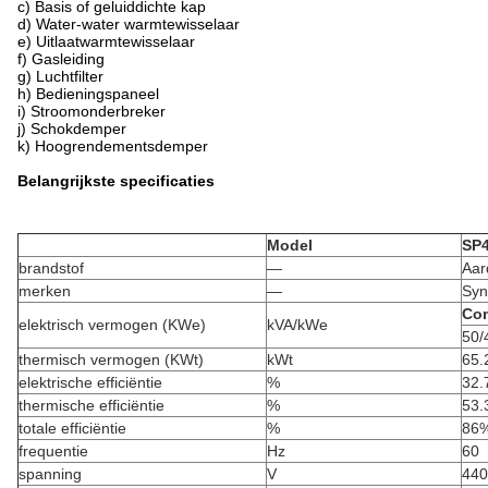
c) Basis of geluiddichte kap
d) Water-water warmtewisselaar
e) Uitlaatwarmtewisselaar
f) Gasleiding
g) Luchtfilter
h) Bedieningspaneel
i) Stroomonderbreker
j) Schokdemper
k) Hoogrendementsdemper
Belangrijkste specificaties
Model
SP
brandstof
—
Aar
merken
—
Syn
Con
elektrisch vermogen (KWe)
kVA/kWe
50/
thermisch vermogen (KWt)
kWt
65.
elektrische efficiëntie
%
32.
thermische efficiëntie
%
53.
totale efficiëntie
%
86
frequentie
Hz
60
spanning
V
440