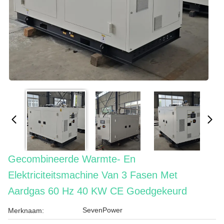
Gecombineerde Warmte- En
Elektriciteitsmachine Van 3 Fasen Met
Aardgas 60 Hz 40 KW CE Goedgekeurd
SevenPower
Merknaam: