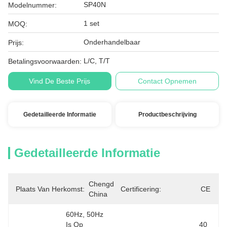
SP40N
Modelnummer:
1 set
MOQ:
Onderhandelbaar
Prijs:
L/C, T/T
Betalingsvoorwaarden:
Vind De Beste Prijs
Contact Opnemen
Gedetailleerde Informatie
Productbeschrijving
Gedetailleerde Informatie
Chengdu, 
Plaats Van Herkomst:
Certificering:
CE
China
60Hz, 50Hz 
Is Op 
40 