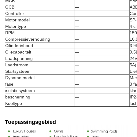
MCB
—
AB
GCB
—
AB
Controller
Co
Motor model
—
SP
Motor type
—
4 c
RPM
—
150
Compressieverhouding
—
10.
Cilinderinhoud
—
3.9
Oliecapaciteit
—
9.5
Laadspanning
—
24V
Laadstroom
—
5A(
Startsysteem
—
Elek
Dynamo model
—
Mec
fase
—
3 f
isolatiesysteem
—
kla
bescherming
—
IP2
Koeltype
—
luc
Toepassingsgebied