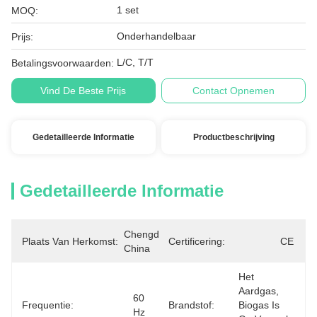
1 set
MOQ:
Onderhandelbaar
Prijs:
L/C, T/T
Betalingsvoorwaarden:
Vind De Beste Prijs
Contact Opnemen
Gedetailleerde Informatie
Productbeschrijving
Gedetailleerde Informatie
Chengdu, 
Plaats Van Herkomst:
Certificering:
CE
China
Het 
Aardgas, 
60 
Frequentie:
Brandstof:
Biogas Is 
Hz