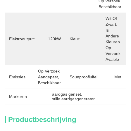
Op Verzoek 
Beschikbaar
Wit Of 
Zwart, 
Is 
Andere 
Elektrooutput:
120kW
Kleur:
Kleuren 
Op 
Verzoek 
Avaible
Op Verzoek 
Emissies:
Aangepast, 
Sounproofluifel:
Met
Beschikbaar
aardgas genset
, 
Markeren:
stille aardgasgenerator
Productbeschrijving