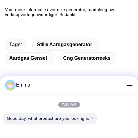
Voor meer informatie over elke generator, raadpleeg uw
verkoopvertegenwoordiger. Bedankt.
Tags:
Stille Aardgasgenerator
Aardgas Genset
Cng Generatorreeks
Emma
Snel contact
7:35 AM
Adres
Good day, what product are you looking for?
No. 280 WanXing Road, Longhu Avenue, Industrial East
Zone, Xindu, Chengdu, Sichuan, China