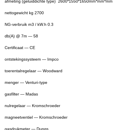
afmeting (geluiddichte type) 2600*1550*1650mm*mm*mm
nettogewicht kg 2700
NG-verbruik m3 / kW.h 0.3
db(A) @ 7m — 58
Certificaat — CE
ontstekingssysteem — Impco
toerentalregelaar — Woodward
menger — Venturi-type
gasfilter — Madas
nulregelaar — Kromschroeder
magneetventiel — Kromschroeder
gasdrukmeter — Dungs