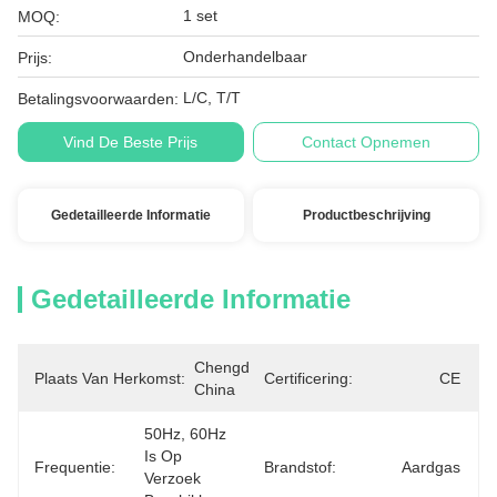
1 set
MOQ:
Onderhandelbaar
Prijs:
L/C, T/T
Betalingsvoorwaarden:
Vind De Beste Prijs
Contact Opnemen
Gedetailleerde Informatie
Productbeschrijving
Gedetailleerde Informatie
Chengdu, 
Plaats Van Herkomst:
Certificering:
CE
China
50Hz, 60Hz 
Is Op 
Frequentie:
Brandstof:
Aardgas
Verzoek 