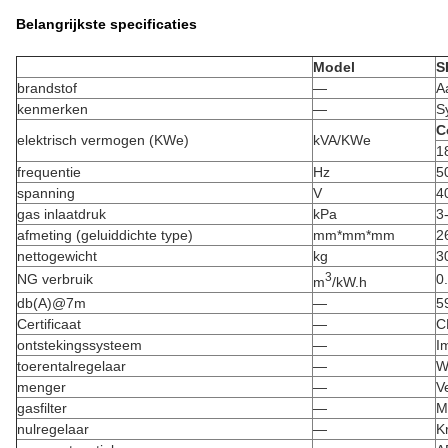
Belangrijkste specificaties
Model
S
brandstof
—
A
kenmerken
—
S
C
elektrisch vermogen (KWe)
kVA/KWe
1
frequentie
Hz
5
spanning
V
4
gas inlaatdruk
kPa
3
afmeting (geluiddichte type)
mm*mm*mm
2
nettogewicht
kg
3
3
NG verbruik
0
m
/kW.h
db(A)@7m
—
5
Certificaat
—
C
ontstekingssysteem
—
I
toerentalregelaar
—
W
menger
—
V
gasfilter
—
M
nulregelaar
—
K