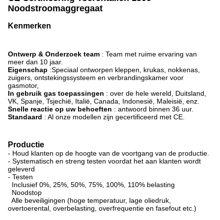
Noodstroomaggregaat
Kenmerken
Ontwerp & Onderzoek team
: Team met ruime ervaring van
meer dan 10 jaar.
Eigenschap
:Speciaal ontworpen kleppen, krukas, nokkenas,
zuigers, ontstekingssysteem en verbrandingskamer voor
gasmotor,
In gebruik gas toepassingen
: over de hele wereld, Duitsland,
VK, Spanje, Tsjechië, Italië, Canada, Indonesië, Maleisië, enz.
Snelle reactie op uw behoeften
: antwoord binnen 36 uur.
Standaard
: Al onze modellen zijn gecertificeerd met CE.
Productie
- Houd klanten op de hoogte van de voortgang van de productie.
- Systematisch en streng testen voordat het aan klanten wordt
geleverd
- Testen
Inclusief 0%, 25%, 50%, 75%, 100%, 110% belasting
Noodstop
Alle beveiligingen (hoge temperatuur, lage oliedruk,
overtoerental, overbelasting, overfrequentie en fasefout etc.)