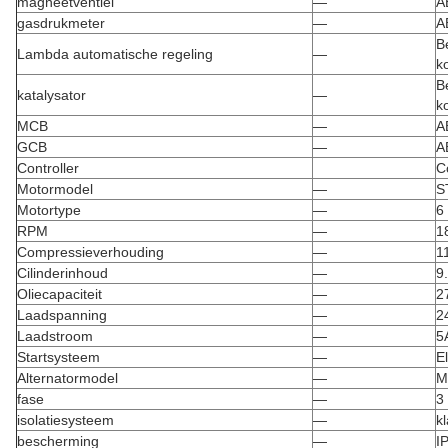
magneetventiel
—
A
gasdrukmeter
—
A
B
Lambda automatische regeling
—
k
B
katalysator
—
k
MCB
—
A
GCB
—
A
Controller
C
Motormodel
—
S
Motortype
—
6
RPM
—
1
Compressieverhouding
—
1
Cilinderinhoud
—
9
Oliecapaciteit
—
2
Laadspanning
—
2
Laadstroom
—
5
Startsysteem
—
E
Alternatormodel
—
M
fase
—
3
isolatiesysteem
—
k
bescherming
—
I