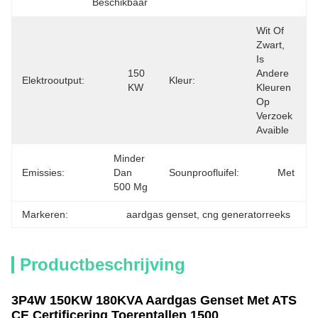
Beschikbaar
Wit Of 
Zwart, 
Is 
150 
Andere 
Elektrooutput:
Kleur:
KW
Kleuren 
Op 
Verzoek 
Avaible
Minder 
Emissies:
Dan 
Sounproofluifel:
Met
500 Mg
Markeren:
aardgas genset
, 
cng generatorreeks
Productbeschrijving
3P4W 150KW 180KVA Aardgas Genset Met ATS
CE Certificering Toerentallen 1500