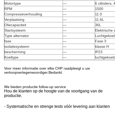
Motortype
—
6 cilinders,
RPM
—
1500
Compressieverhouding
—
11.0
Verplaatsing
—
11.6L
Oliecapaciteit
—
36L
Startsysteem
—
Elektrische s
Type alternator
—
Luchtgekoel
fase
—
Fase 3
isolatiesysteem
—
klasse H
bescherming
—
IP23
Koeltype
—
luchtgekoel
Voor meer informatie over elke CHP raadpleegt u uw
verkoopvertegenwoordiger.Bedankt.
We bieden productie follow-up service
Hou de klanten op de hoogte van de voortgang van de
productie.
- Systematische en strenge tests vóór levering aan klanten