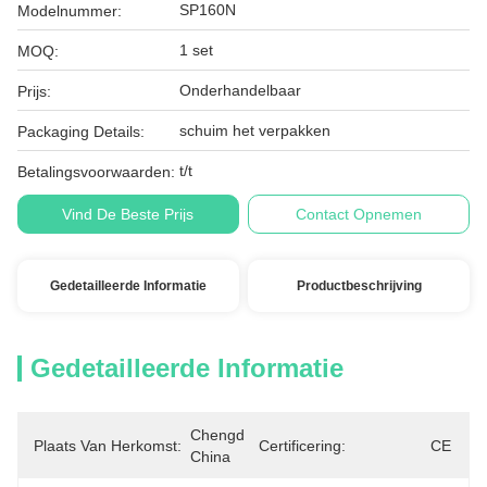
SP160N
Modelnummer:
1 set
MOQ:
Onderhandelbaar
Prijs:
schuim het verpakken
Packaging Details:
t/t
Betalingsvoorwaarden:
Vind De Beste Prijs
Contact Opnemen
Gedetailleerde Informatie
Productbeschrijving
Gedetailleerde Informatie
Chengdu, 
Plaats Van Herkomst:
Certificering:
CE
China