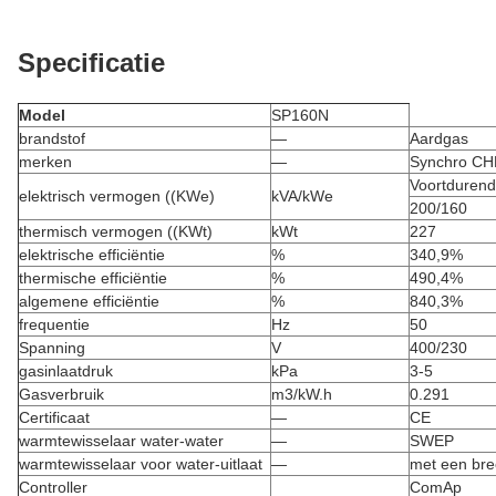
Specificatie
Model
SP160N
brandstof
—
Aardgas
merken
—
Synchro CH
Voortdurend
elektrisch vermogen ((KWe)
kVA/kWe
200/160
thermisch vermogen ((KWt)
kWt
227
elektrische efficiëntie
%
340,9%
thermische efficiëntie
%
490,4%
algemene efficiëntie
%
840,3%
frequentie
Hz
50
Spanning
V
400/230
gasinlaatdruk
kPa
3-5
Gasverbruik
m3/kW.h
0.291
Certificaat
—
CE
warmtewisselaar water-water
—
SWEP
warmtewisselaar voor water-uitlaat
—
met een bre
Controller
ComAp