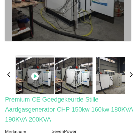
Premium CE Goedgekeurde Stille
Aardgasgenerator CHP 150kw 160kw 180KVA
190KVA 200KVA
SevenPower
Merknaam: