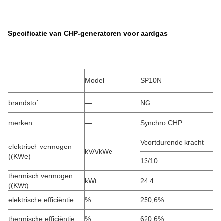
Specificatie van CHP-generatoren voor aardgas
Model
SP10N
brandstof
—
NG
merken
—
Synchro CHP
Voortdurende kracht
elektrisch vermogen
kVA/kWe
((KWe)
13/10
thermisch vermogen
kWt
24.4
((KWt)
elektrische efficiëntie
%
250,6%
thermische efficiëntie
%
620,6%