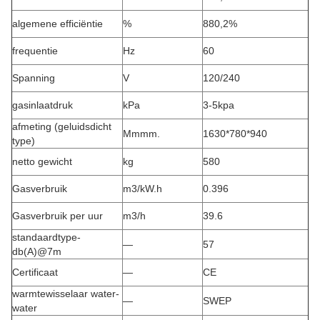
algemene efficiëntie
%
880,2%
frequentie
Hz
60
Spanning
V
120/240
gasinlaatdruk
kPa
3-5kpa
afmeting (geluidsdicht
Mmmm.
1630*780*940
type)
netto gewicht
kg
580
Gasverbruik
m3/kW.h
0.396
Gasverbruik per uur
m3/h
39.6
standaardtype-
—
57
db(A)@7m
Certificaat
—
CE
warmtewisselaar water-
—
SWEP
water