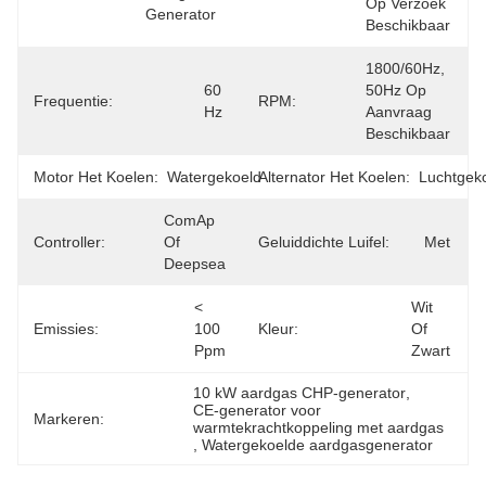
Op Verzoek 
Generator
Beschikbaar
1800/60Hz, 
60 
50Hz Op 
Frequentie:
RPM:
Hz
Aanvraag 
Beschikbaar
Motor Het Koelen:
Watergekoeld
Alternator Het Koelen:
Luchtgek
ComAp 
Controller:
Of 
Geluiddichte Luifel:
Met
Deepsea
< 
Wit 
Emissies:
100 
Kleur:
Of 
Ppm
Zwart
10 kW aardgas CHP-generator
, 
CE-generator voor 
Markeren:
warmtekrachtkoppeling met aardgas
, 
Watergekoelde aardgasgenerator