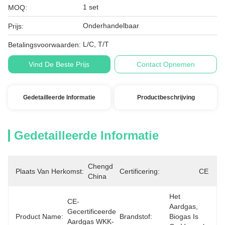
1 set
MOQ:
Onderhandelbaar
Prijs:
L/C, T/T
Betalingsvoorwaarden:
Vind De Beste Prijs
Contact Opnemen
Gedetailleerde Informatie
Productbeschrijving
Gedetailleerde Informatie
Chengdu, 
Plaats Van Herkomst:
Certificering:
CE
China
Het 
CE-
Aardgas, 
Gecertificeerde 
Product Name:
Brandstof:
Biogas Is 
Aardgas WKK-