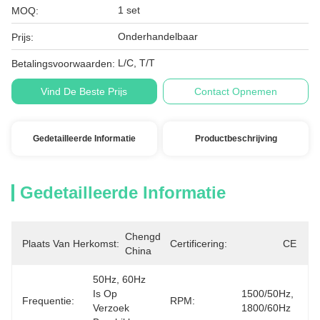
1 set
MOQ:
Onderhandelbaar
Prijs:
L/C, T/T
Betalingsvoorwaarden:
Vind De Beste Prijs
Contact Opnemen
Gedetailleerde Informatie
Productbeschrijving
Gedetailleerde Informatie
Chengdu, 
Plaats Van Herkomst:
Certificering:
CE
China
50Hz, 60Hz 
Is Op 
1500/50Hz, 
Frequentie:
RPM:
Verzoek 
1800/60Hz