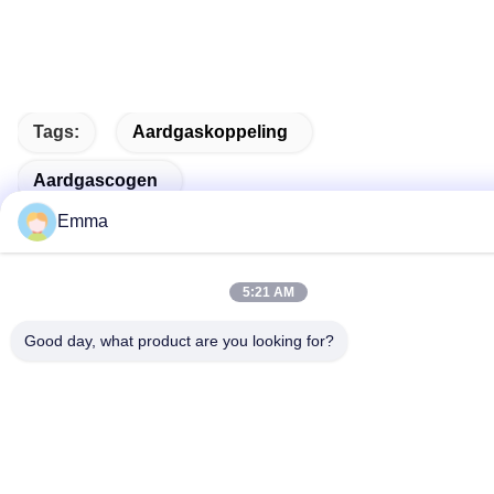
Tags:
Aardgaskoppeling
Aardgascogen
Emma
Aardgascombineerde Warmte- En Elektriciteitsproducti
5:21 AM
Good day, what product are you looking for?
Snel contact
Adres
No. 280 WanXing Road, Longhu Avenue, Industrial East
Zone, Xindu, Chengdu, Sichuan, China