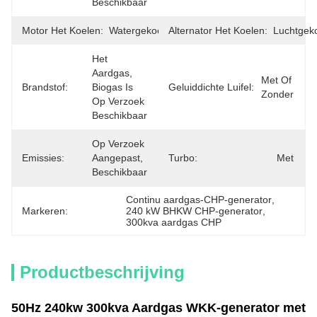
Beschikbaar
Motor Het Koelen:
Watergekoeld
Alternator Het Koelen:
Luchtgek
Het 
Aardgas, 
Met Of 
Brandstof:
Biogas Is 
Geluiddichte Luifel:
Zonder
Op Verzoek 
Beschikbaar
Op Verzoek 
Emissies:
Aangepast, 
Turbo:
Met
Beschikbaar
Continu aardgas-CHP-generator
, 
Markeren:
240 kW BHKW CHP-generator
, 
300kva aardgas CHP
Productbeschrijving
50Hz 240kw 300kva Aardgas WKK-generator met