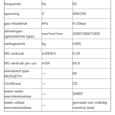
frequentie
Hz
50
spanning
V
400/230
gas inlaatdruk
kPa
4-15kpa
afmetingen
mm*mm*mm
3300*1800*1900
(geluiddichte type)
nettogewicht
kg
4300
NG verbruik
m3/kW.h
0,29
NG verbruik per uur
m3/h
69,6
standaard type-
—
58
db(A)@7m
Certificaat
—
CE
water-water
—
SWEP
warmtewisselaar
water-uitlaat
gemaakt van volledig
—
warmtewisselaar
roestvrij staal