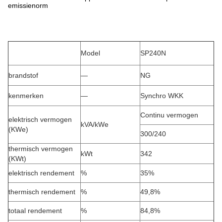
emissienorm
Model
SP240N
brandstof
—
NG
kenmerken
—
Synchro WKK
Continu vermogen
elektrisch vermogen
kVA/kWe
(KWe)
300/240
thermisch vermogen
kWt
342
(KWt)
elektrisch rendement
%
35%
thermisch rendement
%
49,8%
totaal rendement
%
84,8%