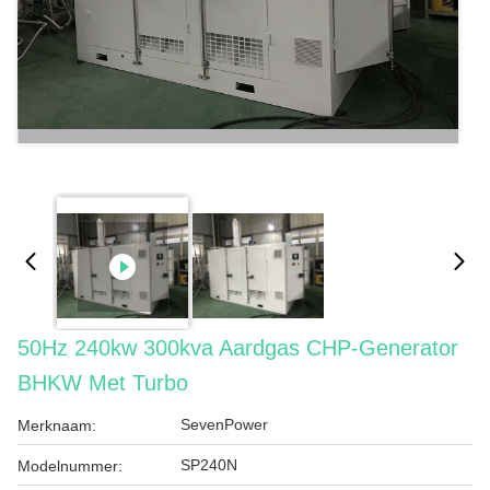
50Hz 240kw 300kva Aardgas CHP-Generator
BHKW Met Turbo
SevenPower
Merknaam:
SP240N
Modelnummer: