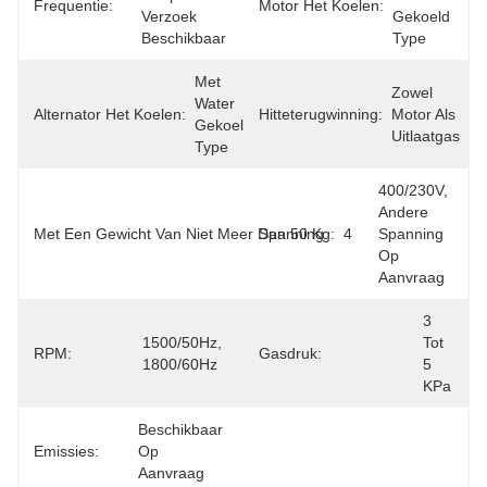
Frequentie:
Motor Het Koelen:
Verzoek 
Gekoeld 
Beschikbaar
Type
Met 
Zowel 
Water 
Alternator Het Koelen:
Hitteterugwinning:
Motor Als 
Gekoeld 
Uitlaatgas
Type
400/230V, 
Andere 
Met Een Gewicht Van Niet Meer Dan 50 Kg:
Spanning:
4
Spanning 
Op 
Aanvraag
3 
1500/50Hz, 
Tot 
RPM:
Gasdruk:
1800/60Hz
5 
KPa
Beschikbaar 
Emissies:
Op 
Aanvraag