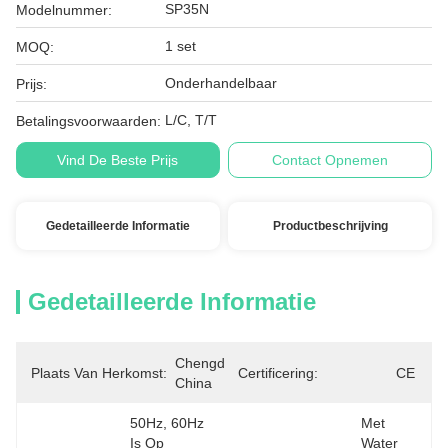
SP35N
Modelnummer:
1 set
MOQ:
Onderhandelbaar
Prijs:
L/C, T/T
Betalingsvoorwaarden:
Vind De Beste Prijs
Contact Opnemen
Gedetailleerde Informatie
Productbeschrijving
Gedetailleerde Informatie
Chengdu, 
Plaats Van Herkomst:
Certificering:
CE
China
50Hz, 60Hz 
Met 
Is Op 
Water 