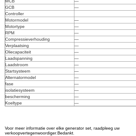
MCB
—
GCB
—
Controller
Motormodel
—
Motortype
—
RPM
—
Compressieverhouding
—
Verplaatsing
—
Oliecapaciteit
—
Laadspanning
—
Laadstroom
—
Startsysteem
—
Alternatormodel
—
fase
—
isolatiesysteem
—
bescherming
—
Koeltype
—
Voor meer informatie over elke generator set, raadpleeg uw
verkoopvertegenwoordiger.Bedankt.