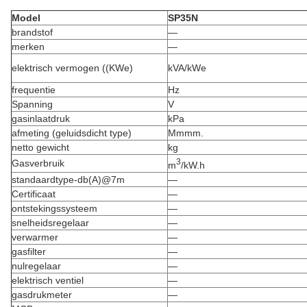
Model
SP35N
brandstof
—
merken
—
elektrisch vermogen ((KWe)
kVA/kWe
frequentie
Hz
Spanning
V
gasinlaatdruk
kPa
afmeting (geluidsdicht type)
Mmmm.
netto gewicht
kg
3
Gasverbruik
m
/kW.h
standaardtype-db(A)@7m
—
Certificaat
—
ontstekingssysteem
—
snelheidsregelaar
—
verwarmer
—
gasfilter
—
nulregelaar
—
elektrisch ventiel
—
gasdrukmeter
—