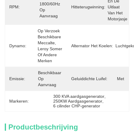
En De 
1800/60Hz 
RPM:
Hitteterugwinning:
Uitlaat 
Op 
Van Het 
Aanvraag
Motorjasje
Op Verzoek 
Beschikbare 
Meccalte, 
Dynamo:
Alternator Het Koelen:
Luchtgek
Leroy Somer 
Of Andere 
Merken
Beschikbaar 
Emissie:
Op 
Geluiddichte Luifel:
Met
Aanvraag
300 KVA aardgasgenerator
, 
Markeren:
250KW Aardgasgenerator
, 
6 cilinder CHP-generator
Productbeschrijving