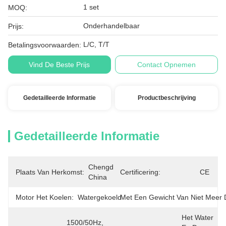
1 set
MOQ:
Onderhandelbaar
Prijs:
L/C, T/T
Betalingsvoorwaarden:
Vind De Beste Prijs
Contact Opnemen
Gedetailleerde Informatie
Productbeschrijving
Gedetailleerde Informatie
Chengdu, 
Plaats Van Herkomst:
Certificering:
CE
China
Motor Het Koelen:
Watergekoeld
Met Een Gewicht Van Niet Meer 
Het Water 
1500/50Hz, 