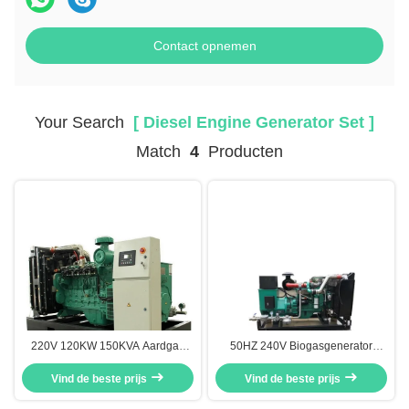
Contact opnemen
Your Search
[ Diesel Engine Generator Set ]
Match
4
Producten
220V 120KW 150KVA Aardgas
50HZ 240V Biogasgenerator
Generator Set, Continu Vermogen
100KW Op biogas werkende
Vind de beste prijs
Aardgas Generator
Vind de beste prijs
generator Open type
Afstandsbediening