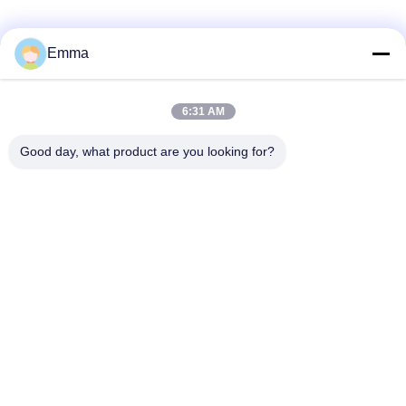
Emma
Snel contact
6:31 AM
Adres
Good day, what product are you looking for?
No. 280 WanXing Road, Longhu Avenue, Industrial East
Zone, Xindu, Chengdu, Sichuan, China
Telefoon
86-028-89163632
E-mail
sales@sevenpower.com.cn
Privacybeleid
|
Sitemap
| China Goed Kwaliteit CHP met