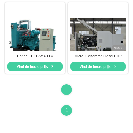
Video
Continu 100 kW 400 V
Micro- Generator Diesel CHP
aardgasgenset met waterkoeling
Super Stille Lage Emissies 20KW
omgezet in CUMMINS-motor
Vind de beste prijs
Vind de beste prijs
25KVA
1
1