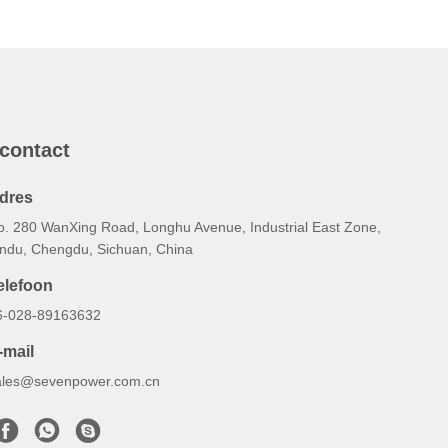
 contact
dres
o. 280 WanXing Road, Longhu Avenue, Industrial East Zone,
indu, Chengdu, Sichuan, China
elefoon
6-028-89163632
-mail
ales@sevenpower.com.cn