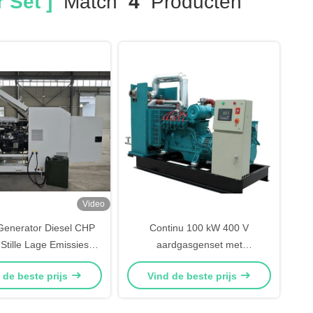
 Set ]
Match
4
Producten
Video
Generator Diesel CHP
Continu 100 kW 400 V
Stille Lage Emissies
aardgasgenset met
20KW 25KVA
waterkoeling omgezet in
 de beste prijs
Vind de beste prijs
CUMMINS-motor