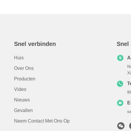
Snel verbinden
Snel
Huis
A
N
Over Ons
X
Producten
T
Video
8
Nieuws
E
Gevallen
s
Neem Contact Met Ons Op