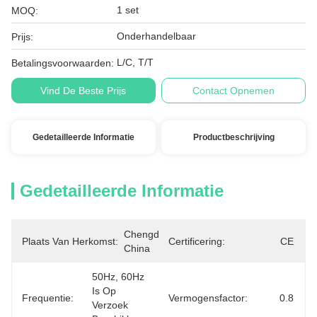
1 set
MOQ:
Onderhandelbaar
Prijs:
L/C, T/T
Betalingsvoorwaarden:
Vind De Beste Prijs
Contact Opnemen
Gedetailleerde Informatie
Productbeschrijving
Gedetailleerde Informatie
Chengdu, 
Plaats Van Herkomst:
Certificering:
CE
China
50Hz, 60Hz 
Is Op 
Frequentie:
Vermogensfactor:
0.8
Verzoek 