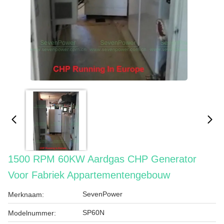
1500 RPM 60KW Aardgas CHP Generator
Voor Fabriek Appartementengebouw
SevenPower
Merknaam:
SP60N
Modelnummer: