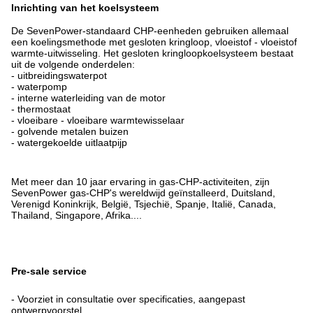
Inrichting van het koelsysteem
De SevenPower-standaard CHP-eenheden gebruiken allemaal
een koelingsmethode met gesloten kringloop, vloeistof - vloeistof
warmte-uitwisseling. Het gesloten kringloopkoelsysteem bestaat
uit de volgende onderdelen:
- uitbreidingswaterpot
- waterpomp
- interne waterleiding van de motor
- thermostaat
- vloeibare - vloeibare warmtewisselaar
- golvende metalen buizen
- watergekoelde uitlaatpijp
Met meer dan 10 jaar ervaring in gas-CHP-activiteiten, zijn
SevenPower gas-CHP's wereldwijd geïnstalleerd, Duitsland,
Verenigd Koninkrijk, België, Tsjechië, Spanje, Italië, Canada,
Thailand, Singapore, Afrika....
Pre-sale service
- Voorziet in consultatie over specificaties, aangepast
ontwerpvoorstel.