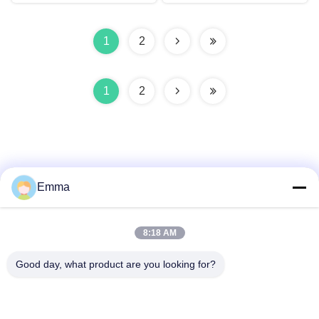
1
2
1
2
Emma
Snel contact
8:18 AM
Adres
Good day, what product are you looking for?
No. 280 WanXing Road, Longhu Avenue, Industrial East
Zone, Xindu, Chengdu, Sichuan, China
Telefoon