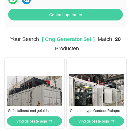
Contact opnemen
Your Search
[ Cng Generator Set ]
Match
20
Producten
Geïnstalleerd met geluidsdemper
Containertype Ourdoor Rainproof
250 kW 300 KVA 500 KW 625 KVA
Snowproof 250KW 500KW
Deutz Natural Gas LNG CNG
Vind de beste prijs
625KVA 600KVA 1MW 1000KW
Vind de beste prijs
Generator Set voor buiten gas- en
Deutz Natural Gas LNG CNG