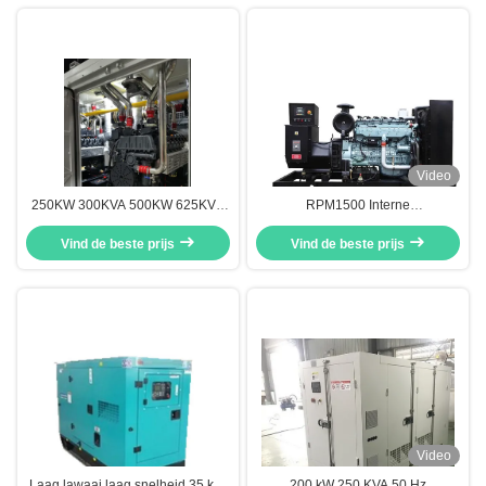
olievelden
Generator Set
Video
250KW 300KVA 500KW 625KVA
RPM1500 Interne
600KVA 1MW 1000KW Deutz
Verbrandingsmotor 200KVA AC
aardgas LNG CNG Generator Set
Vind de beste prijs
Driefasige Aardgas Generator Set
Vind de beste prijs
voor buiten Rainproof Container
Video
Laag lawaai laag snelheid 35 kW
200 kW 250 KVA 50 Hz