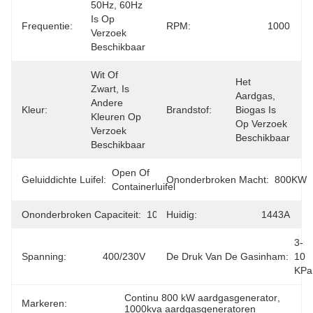
50Hz, 60Hz 
Is Op 
Frequentie:
RPM:
1000
Verzoek 
Beschikbaar
Wit Of 
Het 
Zwart, Is 
Aardgas, 
Andere 
Kleur:
Brandstof:
Biogas Is 
Kleuren Op 
Op Verzoek 
Verzoek 
Beschikbaar
Beschikbaar
Open Of 
Geluiddichte Luifel:
Ononderbroken Macht:
800KW
Containerluifel
Ononderbroken Capaciteit:
1000KVA
Huidig:
1443A
3-
Spanning:
400/230V
De Druk Van De Gasinham:
10 
KPa
Continu 800 kW aardgasgenerator
, 
Markeren:
1000kva aardgasgeneratoren