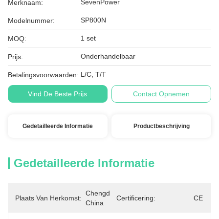
SevenPower
Merknaam:
SP800N
Modelnummer:
1 set
MOQ:
Onderhandelbaar
Prijs:
L/C, T/T
Betalingsvoorwaarden:
Vind De Beste Prijs
Contact Opnemen
Gedetailleerde Informatie
Productbeschrijving
Gedetailleerde Informatie
Chengdu, 
Plaats Van Herkomst:
Certificering:
CE
China