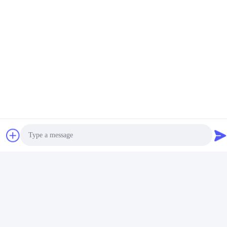
Snel contact
Adres
No. 280 WanXing Road, Longhu Avenue, Industrial East
Zone, Xindu, Chengdu, Sichuan, China
Telefoon
86-028-89163632
E-mail
sales@sevenpower.com.cn
Photo
Privacybeleid
|
Sitemap
| China Goed Kwaliteit CHP met
aardgas Auteursrecht © 2020-2026 Chengdu Sevenpower
Video Call