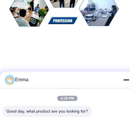
Emma
4:28 PM
Tags:
Stille Aardgasgenerator
Good day, what product are you looking for?
Aardgas Genset
Cng Generatorreeks