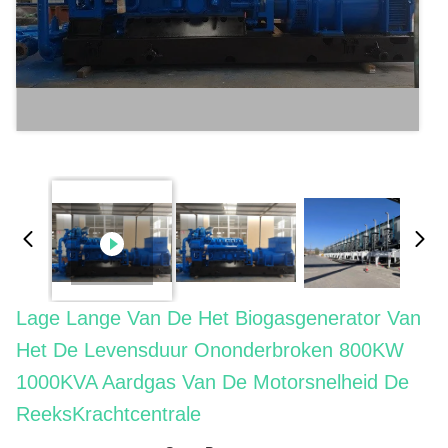
Lage Lange Van De Het Biogasgenerator Van
Het De Levensduur Ononderbroken 800KW
1000KVA Aardgas Van De Motorsnelheid De
ReeksKrachtcentrale