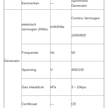
Synchrone
Kenmerken
—
Generator
Continu Vermogen
elektrisch
kVA/KWe
vermogen (KWe)
1000/800
Frequentie
Hz
50
Generator
Spanning
V
400/230
Gas inlaatdruk
kPa
3～10kpa
Certificaat
—
CE