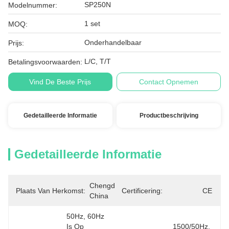
SP250N
Modelnummer:
1 set
MOQ:
Onderhandelbaar
Prijs:
L/C, T/T
Betalingsvoorwaarden:
Vind De Beste Prijs
Contact Opnemen
Gedetailleerde Informatie
Productbeschrijving
Gedetailleerde Informatie
Chengdu, 
Plaats Van Herkomst:
Certificering:
CE
China
50Hz, 60Hz 
Is Op 
1500/50Hz, 