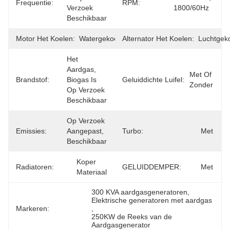
Frequentie:
RPM:
Verzoek 
1800/60Hz
Beschikbaar
Motor Het Koelen:
Watergekoeld
Alternator Het Koelen:
Luchtgek
Het 
Aardgas, 
Met Of 
Brandstof:
Biogas Is 
Geluiddichte Luifel:
Zonder
Op Verzoek 
Beschikbaar
Op Verzoek 
Emissies:
Aangepast, 
Turbo:
Met
Beschikbaar
Koper 
Radiatoren:
GELUIDDEMPER:
Met
Materiaal
300 KVA aardgasgeneratoren
, 
Elektrische generatoren met aardgas
Markeren:
, 
250KW de Reeks van de 
Aardgasgenerator