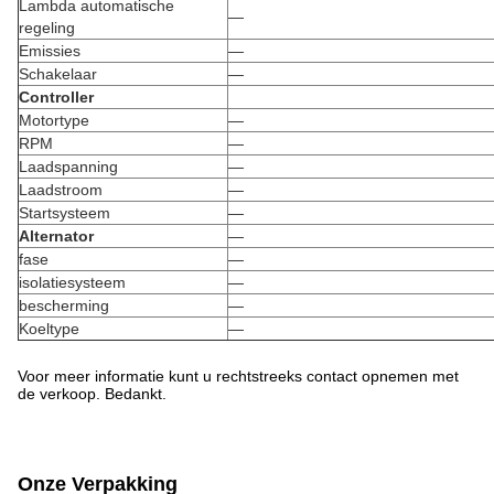
Lambda automatische
—
regeling
Emissies
—
Schakelaar
—
Controller
Motortype
—
RPM
—
Laadspanning
—
Laadstroom
—
Startsysteem
—
Alternator
—
fase
—
isolatiesysteem
—
bescherming
—
Koeltype
—
Voor meer informatie kunt u rechtstreeks contact opnemen met
de verkoop. Bedankt.
Onze Verpakking