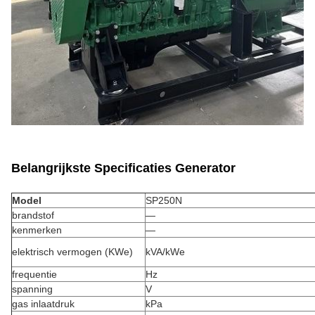
Belangrijkste Specificaties Generator
Model
SP250N
brandstof
—
kenmerken
—
elektrisch vermogen (KWe)
kVA/kWe
frequentie
Hz
spanning
V
gas inlaatdruk
kPa