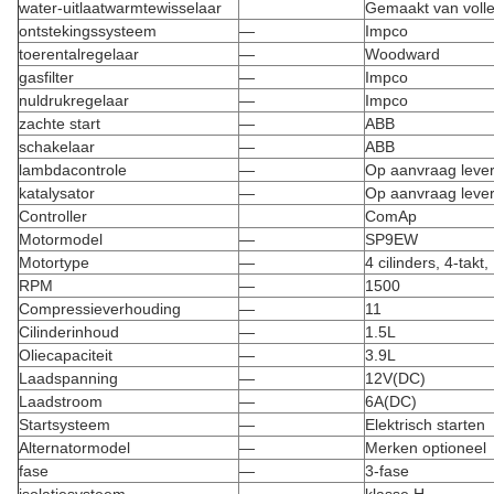
water-uitlaatwarmtewisselaar
Gemaakt van volled
ontstekingssysteem
—
Impco
toerentalregelaar
—
Woodward
gasfilter
—
Impco
nuldrukregelaar
—
Impco
zachte start
—
ABB
schakelaar
—
ABB
lambdacontrole
—
Op aanvraag leve
katalysator
—
Op aanvraag leve
Controller
ComAp
Motormodel
—
SP9EW
Motortype
—
4 cilinders, 4-tak
RPM
—
1500
Compressieverhouding
—
11
Cilinderinhoud
—
1.5L
Oliecapaciteit
—
3.9L
Laadspanning
—
12V(DC)
Laadstroom
—
6A(DC)
Startsysteem
—
Elektrisch starten
Alternatormodel
—
Merken optioneel
fase
—
3-fase