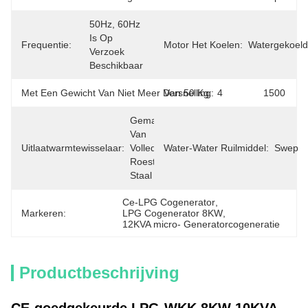
50Hz, 60Hz 
Is Op 
Frequentie:
Motor Het Koelen:
Watergekoeld
Verzoek 
Beschikbaar
Met Een Gewicht Van Niet Meer Dan 50 Kg:
Versnelling:
4
1500
Gemaakt 
Van 
Uitlaatwarmtewisselaar:
Volledig 
Water-Water Ruilmiddel:
Swep
Roestvrij 
Staal
Ce-LPG Cogenerator
, 
Markeren:
LPG Cogenerator 8KW
, 
12KVA micro- Generatorcogeneratie
Productbeschrijving