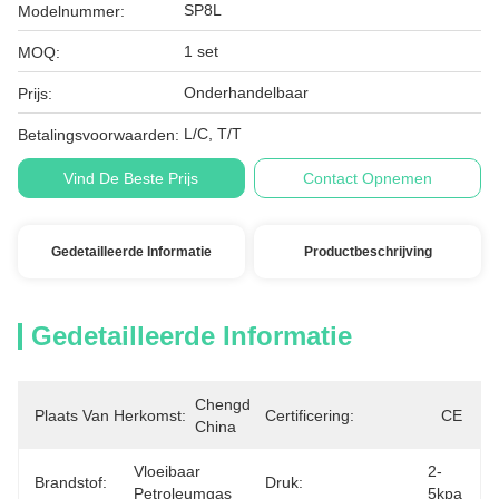
SP8L
Modelnummer:
1 set
MOQ:
Onderhandelbaar
Prijs:
L/C, T/T
Betalingsvoorwaarden:
Vind De Beste Prijs
Contact Opnemen
Gedetailleerde Informatie
Productbeschrijving
Gedetailleerde Informatie
Chengdu, 
Plaats Van Herkomst:
Certificering:
CE
China
Vloeibaar 
2-
Brandstof:
Druk:
Petroleumgas
5kpa