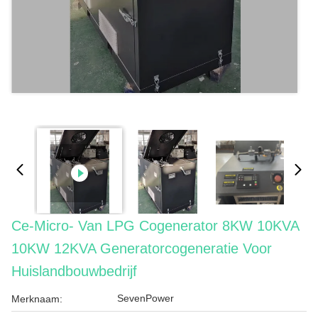
Ce-Micro- Van LPG Cogenerator 8KW 10KVA
10KW 12KVA Generatorcogeneratie Voor
Huislandbouwbedrijf
SevenPower
Merknaam: