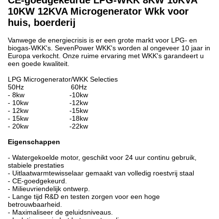
CE-goedgekeurde LPG-WKK 8KW 10KVA
10KW 12KVA Microgenerator Wkk voor
huis, boerderij
Vanwege de energiecrisis is er een grote markt voor LPG- en
biogas-WKK's. SevenPower WKK's worden al ongeveer 10 jaar in
Europa verkocht. Onze ruime ervaring met WKK's garandeert u
een goede kwaliteit.
LPG Microgenerator/WKK Selecties
50Hz 60Hz
- 8kw -10kw
- 10kw -12kw
- 12kw -15kw
- 15kw -18kw
- 20kw -22kw
Eigenschappen
- Watergekoelde motor, geschikt voor 24 uur continu gebruik,
stabiele prestaties
- Uitlaatwarmtewisselaar gemaakt van volledig roestvrij staal
- CE-goedgekeurd.
- Milieuvriendelijk ontwerp.
- Lange tijd R&D en testen zorgen voor een hoge
betrouwbaarheid.
- Maximaliseer de geluidsniveaus.