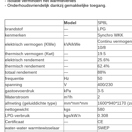
- Isolatie vermindert het warmteverlies
- Onderhoudsvriendelijk dankzij gemakkelijke toegang.
Model
SP8L
brandstof
—
LPG
kenmerken
—
Synchro WKK
Continu vermogen
elektrisch vermogen (KWe)
kVA/kWe
10/8
thermisch vermogen (Kwt)
—
19.5
elektrisch rendement
—
25.6%
thermisch rendement
—
62.4%
totaal rendement
—
88%
frequentie
Hz
50
spanning
V
400/230
gastoevoerdruk
kPa
3-5
Waterstroom
m³/h
2
afmeting (geluiddichte type)
mm*mm*mm
1600*940*1170 (z
nettogewicht
kgs
580
LPG-verbruik
kgs/kW.h
0.308
Certificaat
—
CE
water-water warmtewisselaar
SWEP