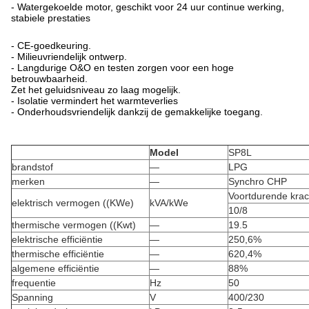
- Watergekoelde motor, geschikt voor 24 uur continue werking,
stabiele prestaties
- CE-goedkeuring.
- Milieuvriendelijk ontwerp.
- Langdurige O&O en testen zorgen voor een hoge
betrouwbaarheid.
Zet het geluidsniveau zo laag mogelijk.
- Isolatie vermindert het warmteverlies
- Onderhoudsvriendelijk dankzij de gemakkelijke toegang.
Model
SP8L
brandstof
—
LPG
merken
—
Synchro CHP
Voortdurende krac
elektrisch vermogen ((KWe)
kVA/kWe
10/8
thermische vermogen ((Kwt)
—
19.5
elektrische efficiëntie
—
250,6%
thermische efficiëntie
—
620,4%
algemene efficiëntie
—
88%
frequentie
Hz
50
Spanning
V
400/230