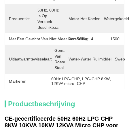
50Hz, 60Hz 
Is Op 
Frequentie:
Motor Het Koelen:
Watergekoeld
Verzoek 
Beschikbaar
Met Een Gewicht Van Niet Meer Dan 50 Kg:
Versnelling:
4
1500
Gemaakt 
Van 
Uitlaatwarmtewisselaar:
Water-Water Ruilmiddel:
Swep
Roestvrij 
Staal
60Hz LPG-CHP
, 
LPG-CHP 8KW
, 
Markeren:
12KVA micro- CHP
Productbeschrijving
CE-gecertificeerde 50Hz 60Hz LPG CHP
8KW 10KVA 10KW 12KVA Micro CHP voor