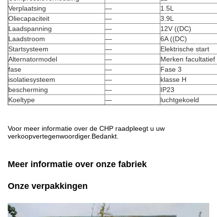
Verplaatsing
—
1.5L
Oliecapaciteit
—
3.9L
Laadspanning
—
12V ((DC)
Laadstroom
—
6A ((DC)
Startsysteem
—
Elektrische start
Alternatormodel
—
Merken facultatief
fase
—
Fase 3
isolatiesysteem
—
klasse H
bescherming
—
IP23
Koeltype
—
luchtgekoeld
Voor meer informatie over de CHP raadpleegt u uw
verkoopvertegenwoordiger.Bedankt.
Meer informatie over onze fabriek
Onze verpakkingen