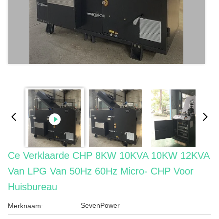
Ce Verklaarde CHP 8KW 10KVA 10KW 12KVA
Van LPG Van 50Hz 60Hz Micro- CHP Voor
Huisbureau
SevenPower
Merknaam: