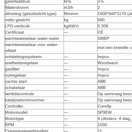
gasinlaatdruk
kPa
3-5
Waterstroom
m3/h
2
afmeting (geluidsdicht type)
Mmmm.
1600*940*1170 (a
netto gewicht
kg
580
LPG-verbruik
kg/kW.h
0.308
Certificaat
—
CE
warmtewisselaar water-water
SWEP
warmtewisselaar voor water-
met een breedte 
uitlaat
ontstekingssysteem
—
Impco
snelheidsregelaar
—
Woodward
gasfilter
—
Impco
nulregelaar
—
Impco
zachte start
—
ABB
schakelaar
—
ABB
lambdacontrole
—
Op aanvraag besc
katalysatoromvormer
—
Op aanvraag besc
Controller
ComAp
Motormodel
—
SP9EW
Motortype
—
4 cilinders, 4 sla
RPM
—
1500
Compressieverhouding
—
11