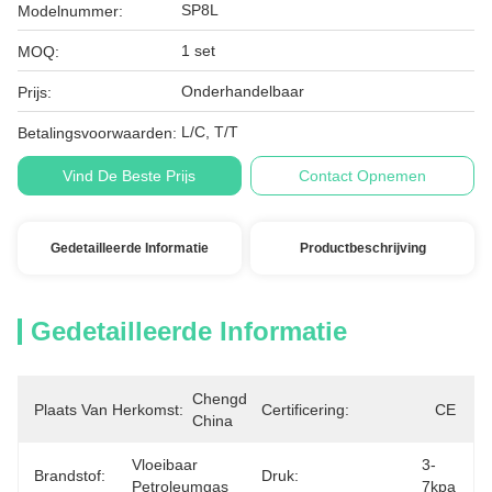
SP8L
Modelnummer:
1 set
MOQ:
Onderhandelbaar
Prijs:
L/C, T/T
Betalingsvoorwaarden:
Vind De Beste Prijs
Contact Opnemen
Gedetailleerde Informatie
Productbeschrijving
Gedetailleerde Informatie
Chengdu, 
Plaats Van Herkomst:
Certificering:
CE
China
Vloeibaar 
3-
Brandstof:
Druk:
Petroleumgas
7kpa