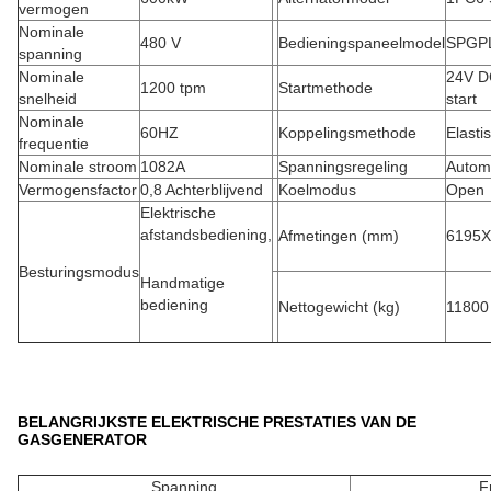
vermogen
Nominale
480 V
Bedieningspaneelmodel
SPGP
spanning
Nominale
24V DC
1200 tpm
Startmethode
snelheid
start
Nominale
60HZ
Koppelingsmethode
Elasti
frequentie
Nominale stroom
1082A
Spanningsregeling
Autom
Vermogensfactor
0,8 Achterblijvend
Koelmodus
Open
Elektrische
afstandsbediening,
Afmetingen (mm)
6195
Besturingsmodus
Handmatige
bediening
Nettogewicht (kg)
11800
BELANGRIJKSTE ELEKTRISCHE PRESTATIES VAN DE
GASGENERATOR
Spanning
F