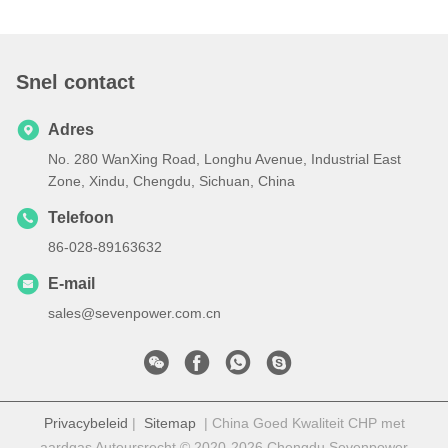
Snel contact
Adres
No. 280 WanXing Road, Longhu Avenue, Industrial East
Zone, Xindu, Chengdu, Sichuan, China
Telefoon
86-028-89163632
E-mail
sales@sevenpower.com.cn
Privacybeleid
|
Sitemap
| China Goed Kwaliteit CHP met
aardgas Auteursrecht © 2020-2026 Chengdu Sevenpower