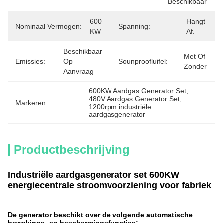
Beschikbaar
600 
Hangt 
Nominaal Vermogen:
Spanning:
KW
Af.
Beschikbaar 
Met Of 
Emissies:
Op 
Sounproofluifel:
Zonder
Aanvraag
600KW Aardgas Generator Set
, 
480V Aardgas Generator Set
, 
Markeren:
1200rpm industriële 
aardgasgenerator
Productbeschrijving
Industriële aardgasgenerator set 600KW
energiecentrale stroomvoorziening voor fabriek
De generator beschikt over de volgende automatische
bewakings- en beschermingsfuncties: