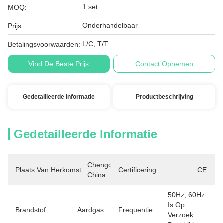
1 set
MOQ:
Onderhandelbaar
Prijs:
L/C, T/T
Betalingsvoorwaarden:
Vind De Beste Prijs
Contact Opnemen
Gedetailleerde Informatie
Productbeschrijving
Gedetailleerde Informatie
Chengdu, 
Plaats Van Herkomst:
Certificering:
CE
China
50Hz, 60Hz 
Is Op 
Brandstof:
Aardgas
Frequentie:
Verzoek 