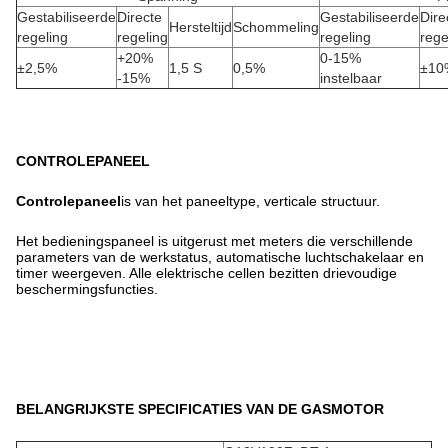
Gestabiliseerde
Directe
Gestabiliseerde
Dire
Hersteltijd
Schommeling
regeling
regeling
regeling
rege
+20%
0-15%
±2,5%
1,5 S
0,5%
±10
-15%
instelbaar
CONTROLEPANEEL
C
ontrolepaneel
is van het paneeltype, verticale structuur.
Het bedieningspaneel is uitgerust met meters die verschillende
parameters van de werkstatus, automatische luchtschakelaar en
timer weergeven. Alle elektrische cellen bezitten drievoudige
beschermingsfuncties.
BELANGRIJKSTE SPECIFICATIES VAN DE GASMOTOR