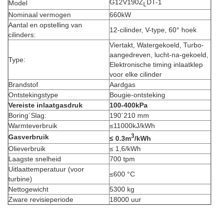
G12V190Z
DT-1
Model
L
Nominaal vermogen
660kW
Aantal en opstelling van
12-cilinder, V-type, 60° hoek
cilinders:
Viertakt, Watergekoeld, Turbo-
aangedreven, lucht-na-gekoeld,
Type:
Elektronische timing inlaatklep
voor elke cilinder
Brandstof
Aardgas
Ontstekingstype
Bougie-ontsteking
Vereiste inlaatgasdruk
100-400kPa
Boring´Slag:
190´210 mm
Warmteverbruik
≤11000kJ/kWh
3
Gasverbruik
≤ 0.
3
m
/kWh
Olieverbruik
≤ 1,6/kWh
Laagste snelheid
700 tpm
Uitlaattemperatuur (voor
≤600 °C
turbine)
Nettogewicht
5300 kg
Zware revisieperiode
18000 uur