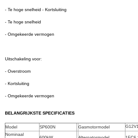
- Te hoge snelheid - Kortsluiting
- Te hoge snelheid
- Omgekeerde vermogen
Uitschakeling voor:
- Overstroom
- Kortsluiting
- Omgekeerde vermogen
BELANGRIJKSTE SPECIFICATIES
G12V
Model
SP600N
Gasmotormodel
Nominaal
600kW
Alternatormodel
1FC6 