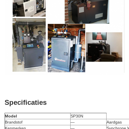
Specificaties
Model
SP30N
Brandstof
—
Aardgas
Kenmerken
—
Synchrone