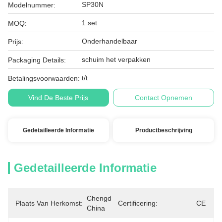
SP30N
Modelnummer:
1 set
MOQ:
Onderhandelbaar
Prijs:
schuim het verpakken
Packaging Details:
t/t
Betalingsvoorwaarden:
Vind De Beste Prijs
Contact Opnemen
Gedetailleerde Informatie
Productbeschrijving
Gedetailleerde Informatie
Chengdu, 
Plaats Van Herkomst:
Certificering:
CE
China