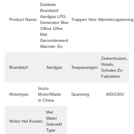
Dubbele 
Brandstof 
Aardgas LPG-
Product Name:
Trappen Voor Warmterugwinning
Generator 8kw 
10kva 10kw 
Met 
Gecombineerd 
Warmte- En
Ziekenhuizen, 
Hotels, 
Brandstof:
Aardgas
Toepassingen:
Scholen En 
Fabrieken
Isuzu-
Motortype:
Motor/Made 
Spanning:
400/230V
In China
Met 
Water 
Motor Het Koelen:
Gekoeld 
Type