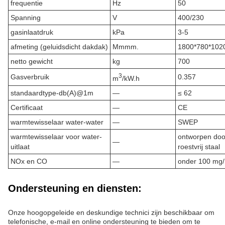
frequentie
Hz
50
Spanning
V
400/230
gasinlaatdruk
kPa
3-5
afmeting (geluidsdicht dakdak)
Mmmm.
1800*780*102
netto gewicht
kg
700
3
Gasverbruik
0.357
m
/kW.h
standaardtype-db(A)@1m
—
≤ 62
Certificaat
—
CE
warmtewisselaar water-water
—
SWEP
warmtewisselaar voor water-
ontworpen door
—
uitlaat
roestvrij staal
NOx en CO
—
onder 100 mg
Ondersteuning en diensten:
Onze hoogopgeleide en deskundige technici zijn beschikbaar om
telefonische, e-mail en online ondersteuning te bieden om te