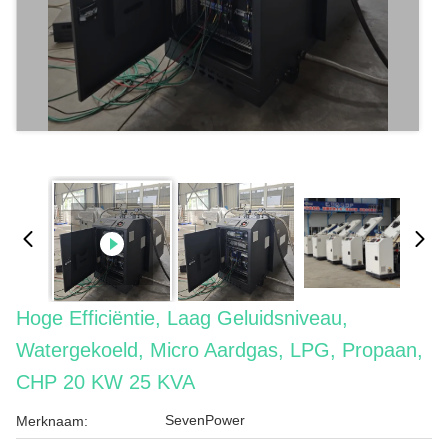
Hoge Efficiëntie, Laag Geluidsniveau,
Watergekoeld, Micro Aardgas, LPG, Propaan,
CHP 20 KW 25 KVA
SevenPower
Merknaam: