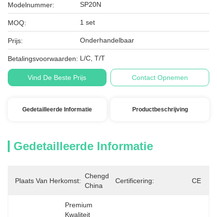
SP20N
Modelnummer:
1 set
MOQ:
Onderhandelbaar
Prijs:
L/C, T/T
Betalingsvoorwaarden:
Vind De Beste Prijs
Contact Opnemen
Gedetailleerde Informatie
Productbeschrijving
Gedetailleerde Informatie
Chengdu, 
Plaats Van Herkomst:
Certificering:
CE
China
Premium 
Kwaliteit 