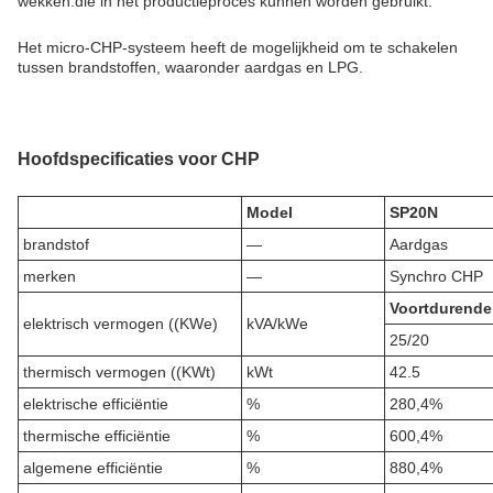
wekken.die in het productieproces kunnen worden gebruikt.
Het micro-CHP-systeem heeft de mogelijkheid om te schakelen
tussen brandstoffen, waaronder aardgas en LPG.
Hoofdspecificaties voor CHP
Model
SP20N
brandstof
—
Aardgas
merken
—
Synchro CHP
Voortdurende
elektrisch vermogen ((KWe)
kVA/kWe
25/20
thermisch vermogen ((KWt)
kWt
42.5
elektrische efficiëntie
%
280,4%
thermische efficiëntie
%
600,4%
algemene efficiëntie
%
880,4%