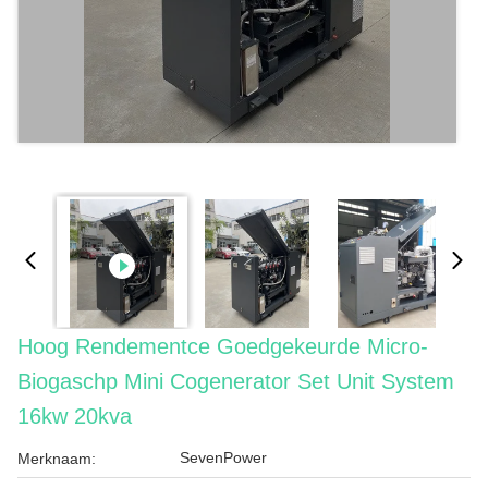
Hoog Rendementce Goedgekeurde Micro-
Biogaschp Mini Cogenerator Set Unit System
16kw 20kva
SevenPower
Merknaam: