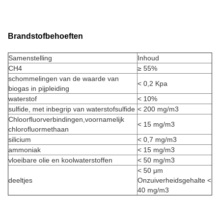
Brandstofbehoeften
Samenstelling
Inhoud
CH4
≥ 55%
schommelingen van de waarde van
< 0,2 Kpa
biogas in pijpleiding
waterstof
< 10%
sulfide, met inbegrip van waterstofsulfide
< 200 mg/m3
Chloorfluorverbindingen,voornamelijk
< 15 mg/m3
chlorofluormethaan
silicium
< 0,7 mg/m3
ammoniak
< 15 mg/m3
vloeibare olie en koolwaterstoffen
< 50 mg/m3
< 50 μm
deeltjes
Onzuiverheidsgehalte <
40 mg/m3