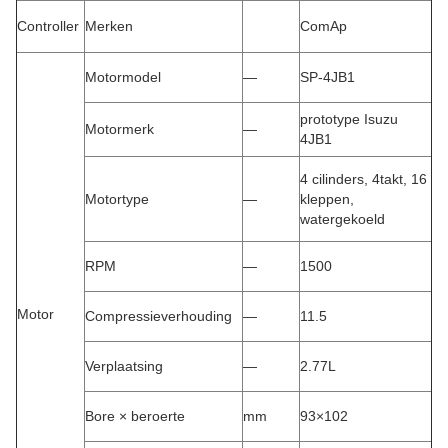
Controller
Merken
ComAp
Motormodel
—
SP-4JB1
prototype Isuzu
Motormerk
—
4JB1
4 cilinders, 4takt, 16
Motortype
—
kleppen,
watergekoeld
RPM
—
1500
Motor
Compressieverhouding
—
11.5
Verplaatsing
—
2.77L
Bore × beroerte
mm
93×102