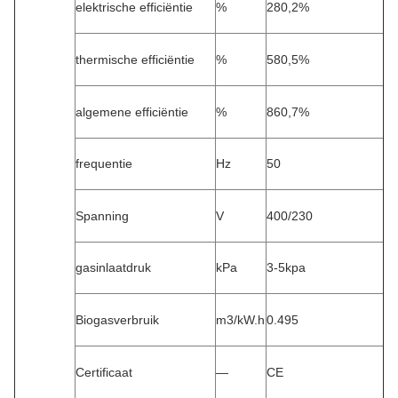
elektrische efficiëntie
%
280,2%
thermische efficiëntie
%
580,5%
algemene efficiëntie
%
860,7%
frequentie
Hz
50
Spanning
V
400/230
gasinlaatdruk
kPa
3-5kpa
Biogasverbruik
m3/kW.h
0.495
Certificaat
—
CE