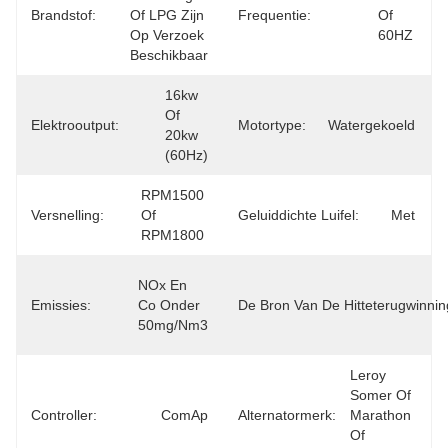
Brandstof:
Of LPG Zijn 
Frequentie:
Of 
Op Verzoek 
60HZ
Beschikbaar
16kw 
Of 
Elektrooutput:
Motortype:
Watergekoeld
20kw 
(60Hz)
RPM1500 
Versnelling:
Of 
Geluiddichte Luifel:
Met
RPM1800
NOx En 
Emissies:
Co Onder 
De Bron Van De Hitteterugwinnin
50mg/Nm3
Leroy 
Somer Of 
Controller:
ComAp
Alternatormerk:
Marathon 
Of 