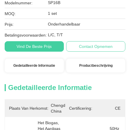
SP16B
Modelnummer:
1 set
MOQ:
Onderhandelbaar
Prijs:
L/C, T/T
Betalingsvoorwaarden:
Vind De Beste Prijs
Contact Opnemen
Gedetailleerde Informatie
Productbeschrijving
Gedetailleerde Informatie
Chengdu, 
Plaats Van Herkomst:
Certificering:
CE
China
Het Biogas, 
Het Aardgas 
50Hz 