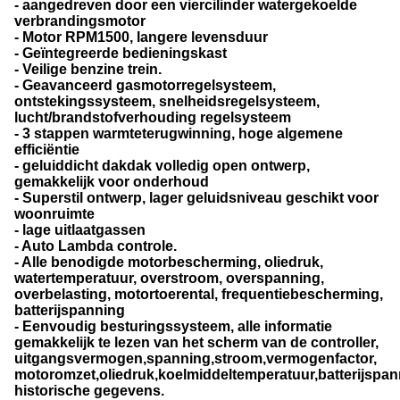
- aangedreven door een viercilinder watergekoelde
verbrandingsmotor
- Motor RPM1500, langere levensduur
- Geïntegreerde bedieningskast
- Veilige benzine trein.
- Geavanceerd gasmotorregelsysteem,
ontstekingssysteem, snelheidsregelsysteem,
lucht/brandstofverhouding regelsysteem
- 3 stappen warmteterugwinning, hoge algemene
efficiëntie
- geluiddicht dakdak volledig open ontwerp,
gemakkelijk voor onderhoud
- Superstil ontwerp, lager geluidsniveau geschikt voor
woonruimte
- lage uitlaatgassen
- Auto Lambda controle.
- Alle benodigde motorbescherming, oliedruk,
watertemperatuur, overstroom, overspanning,
overbelasting, motortoerental, frequentiebescherming,
batterijspanning
- Eenvoudig besturingssysteem, alle informatie
gemakkelijk te lezen van het scherm van de controller,
uitgangsvermogen,spanning,stroom,vermogenfactor,
motoromzet,oliedruk,koelmiddeltemperatuur,batterijspa
historische gegevens.