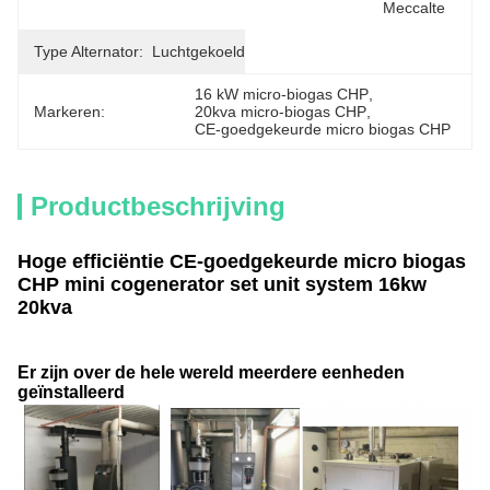
Meccalte
Type Alternator:
Luchtgekoeld
16 kW micro-biogas CHP
, 
Markeren:
20kva micro-biogas CHP
, 
CE-goedgekeurde micro biogas CHP
Productbeschrijving
Hoge efficiëntie CE-goedgekeurde micro biogas
CHP mini cogenerator set unit system 16kw
20kva
Er zijn over de hele wereld meerdere eenheden
geïnstalleerd