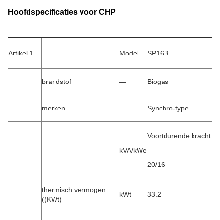
Hoofdspecificaties voor CHP
Artikel 1
Model
SP16B
brandstof
—
Biogas
merken
—
Synchro-type
Voortdurende kracht
kVA/kWe
20/16
thermisch vermogen
kWt
33.2
((KWt)