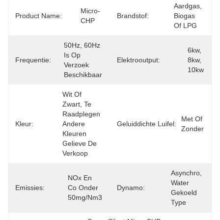
Aardgas, 
Micro- 
Product Name:
Brandstof:
Biogas 
CHP
Of LPG
50Hz, 60Hz 
6kw, 
Is Op 
Frequentie:
Elektrooutput:
8kw, 
Verzoek 
10kw
Beschikbaar
Wit Of 
Zwart, Te 
Raadplegen 
Met Of 
Kleur:
Andere 
Geluiddichte Luifel:
Zonder
Kleuren 
Gelieve De 
Verkoop
Asynchro, 
NOx En 
Water 
Emissies:
Co Onder 
Dynamo:
Gekoeld 
50mg/Nm3
Type