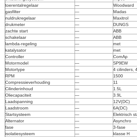
toerentalregelaar
—
Woodward
gasfilter
—
Madas
nuldrukregelaar
—
Maxitrol
drukmeter
—
DUNGS
zachte start
—
ABB
schakelaar
—
ABB
lambda-regeling
—
met
katalysator
—
met
Controller
ComAp
Motormodel
—
SP9EW
Motortype
—
4 cilinders,
RPM
—
1500
Compressieverhouding
—
11
Cilinderinhoud
—
1.5L
Oliecapaciteit
—
3.9L
Laadspanning
—
12V(DC)
Laadstroom
—
6A(DC)
Startsysteem
—
Elektrisch s
Alternator
—
Asynchro
fase
—
3-fase
isolatiesysteem
—
klasse H