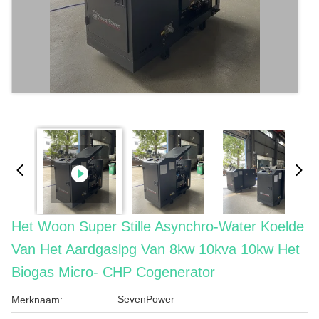
Het Woon Super Stille Asynchro-Water Koelde
Van Het Aardgaslpg Van 8kw 10kva 10kw Het
Biogas Micro- CHP Cogenerator
SevenPower
Merknaam: