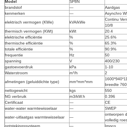
Model
SP8N
brandstof
—
Aardgas
kenmerken
—
Asynchro 
Continu Ve
elektrisch vermogen (KWe)
kVA/kWe
10/8
thermisch vermogen (KWt)
kWt
20.4
elektrische efficiëntie
%
25.6%
thermische efficiëntie
%
65.3%
totale efficiëntie
%
90.9%
frequentie
Hz
50
spanning
V
400/230
gastoevoerdruk
kPa
1-10
Waterstroom
m³/h
2
1600*940*11
afmetingen (geluiddichte type)
mm*mm*mm
breedte 760
nettogewicht
kgs
550
NG verbruik
m3/kW.h
0.396
Certificaat
—
CE
water-water warmtewisselaar
—
SWEP
ontworpen d
water-uitlaatgas warmtewisselaar
—
volledig roes
ontstekingssysteem
—
Impco