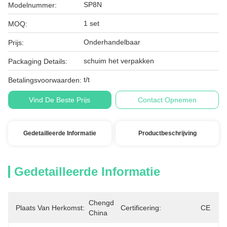
SP8N
Modelnummer:
1 set
MOQ:
Onderhandelbaar
Prijs:
schuim het verpakken
Packaging Details:
t/t
Betalingsvoorwaarden:
Vind De Beste Prijs
Contact Opnemen
Gedetailleerde Informatie
Productbeschrijving
Gedetailleerde Informatie
Chengdu, 
Plaats Van Herkomst:
Certificering:
CE
China