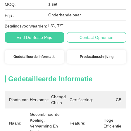
1 set
MOQ:
Onderhandelbaar
Prijs:
L/C, T/T
Betalingsvoorwaarden:
Vind De Beste Prijs
Contact Opnemen
Gedetailleerde Informatie
Productbeschrijving
Gedetailleerde Informatie
Chengdu, 
Plaats Van Herkomst:
Certificering:
CE
China
Gecombineerde 
Koeling, 
Hoge 
Naam:
Feature:
Verwarming En 
Efficiëntie