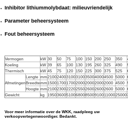
Inhibitor lithiummolybdaat: milieuvriendelijk
Parameter beheersysteem
Fout beheersysteem
Vermogen
kW
30
50
75
100
150
200
250
350
Koeling
kW
39
65
100
130
195
260
325
490
Thermisch
kW
45
75
120
150
225
300
375
525
Lengte
mm
2100
2400
3100
3100
3500
4000
4500
5000
Afmetingen
Breedte
mm
1500
1700
1700
2000
2000
2000
2000
4500
Hoogte
mm
2100
2300
2220
2550
2600
2600
2600
5000
Gewicht
kg
1950
3600
5100
6800
8500
9100
11000
25000
Voor meer informatie over de WKK, raadpleeg uw
verkoopvertegenwoordiger. Bedankt.