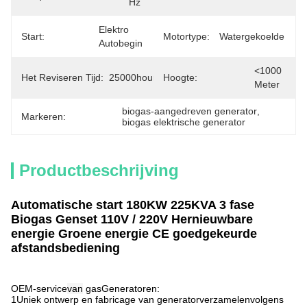
Hz
Elektro 
Start:
Motortype:
Watergekoelde
Autobegin
<1000 
Het Reviseren Tijd:
25000hours
Hoogte:
Meter
biogas-aangedreven generator
, 
Markeren:
biogas elektrische generator
Productbeschrijving
Automatische start 180KW 225KVA 3 fase
Biogas Genset 110V / 220V Hernieuwbare
energie Groene energie CE goedgekeurde
afstandsbediening
OEM-service
van
gas
Generatoren:
1Uniek ontwerp en fabricage van generator
verzamelen
volgens