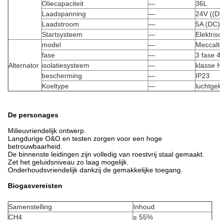
Oliecapaciteit
—
36L
Laadspanning
—
24V ((D
Laadstroom
—
5A (DC)
Startsysteem
—
Elektris
model
—
Meccalt
fase
—
3 fase 
Alternator
isolatiesysteem
—
klasse 
bescherming
—
IP23
Koeltype
—
luchtge
De personages
Milieuvriendelijk ontwerp.
Langdurige O&O en testen zorgen voor een hoge
betrouwbaarheid.
De binnenste leidingen zijn volledig van roestvrij staal gemaakt.
Zet het geluidsniveau zo laag mogelijk.
Onderhoudsvriendelijk dankzij de gemakkelijke toegang.
Biogasvereisten
Samenstelling
Inhoud
CH4
≥ 55%