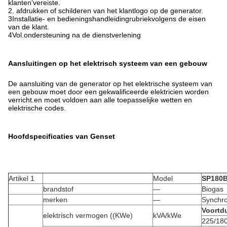
klanten
’
vereiste.
2. afdrukken of schilderen van het klantlogo op de generator.
3Installatie- en bedieningshandleiding
rubriek
volgens de eisen
van de klant.
4Vol.
ondersteuning na de dienstverlening
Aansluitingen op het elektrisch systeem van een gebouw
De aansluiting van de generator op het elektrische systeem van
een gebouw moet door een gekwalificeerde elektricien worden
verricht.en moet voldoen aan alle toepasselijke wetten en
elektrische codes.
Hoofdspecificaties van Genset
Artikel 1
Model
SP180
brandstof
—
Biogas
merken
—
Synchr
Voortd
elektrisch vermogen ((KWe)
kVA/kWe
225/18