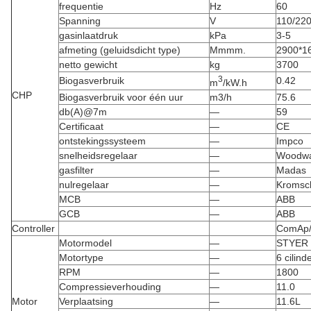
frequentie
Hz
60
Spanning
V
110/22
gasinlaatdruk
kPa
3-5
afmeting (geluidsdicht type)
Mmmm.
2900*1
netto gewicht
kg
3700
3
Biogasverbruik
0.42
m
/kW.h
CHP
Biogasverbruik voor één uur
m3/h
75.6
db(A)@7m
—
59
Certificaat
—
CE
ontstekingssysteem
—
Impco
snelheidsregelaar
—
Woodw
gasfilter
—
Madas
nulregelaar
—
Kromsc
MCB
—
ABB
GCB
—
ABB
Controller
ComAp
Motormodel
—
STYER 
Motortype
—
6 cilind
RPM
—
1800
Compressieverhouding
—
11.0
Motor
Verplaatsing
—
11.6L