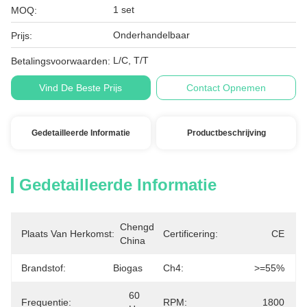
1 set
MOQ:
Onderhandelbaar
Prijs:
L/C, T/T
Betalingsvoorwaarden:
Vind De Beste Prijs
Contact Opnemen
Gedetailleerde Informatie
Productbeschrijving
Gedetailleerde Informatie
Chengdu, 
Plaats Van Herkomst:
Certificering:
CE
China
Brandstof:
Biogas
Ch4:
>=55%
60 
Frequentie:
RPM:
1800