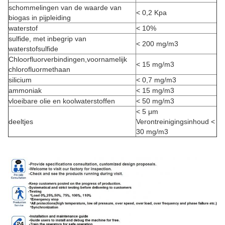
schommelingen van de waarde van
< 0,2 Kpa
biogas in pijpleiding
waterstof
< 10%
sulfide, met inbegrip van
< 200 mg/m3
waterstofsulfide
Chloorfluorverbindingen,voornamelijk
< 15 mg/m3
chlorofluormethaan
silicium
< 0,7 mg/m3
ammoniak
< 15 mg/m3
vloeibare olie en koolwaterstoffen
< 50 mg/m3
< 5 μm
deeltjes
Verontreinigingsinhoud <
30 mg/m3