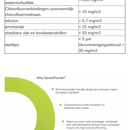
waterstofsulfide
Chloorfluorverbindingen,voornamelijk
< 15 mg/m3
chlorofluormethaan
silicium
< 0,7 mg/m3
ammoniak
< 15 mg/m3
vloeibare olie en koolwaterstoffen
< 50 mg/m3
< 5 μm
deeltjes
Verontreinigingsinhoud <
30 mg/m3