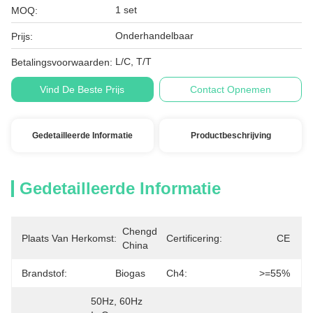
1 set
MOQ:
Onderhandelbaar
Prijs:
L/C, T/T
Betalingsvoorwaarden:
Vind De Beste Prijs
Contact Opnemen
Gedetailleerde Informatie
Productbeschrijving
Gedetailleerde Informatie
Chengdu, 
Plaats Van Herkomst:
Certificering:
CE
China
Brandstof:
Biogas
Ch4:
>=55%
50Hz, 60Hz 