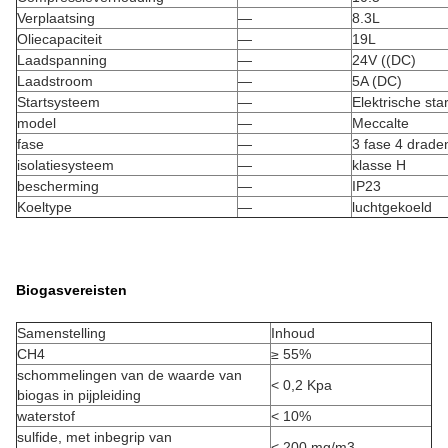
Verplaatsing
—
8.3L
Oliecapaciteit
—
19L
Laadspanning
—
24V ((DC)
Laadstroom
—
5A (DC)
Startsysteem
—
Elektrische star
model
—
Meccalte
fase
—
3 fase 4 drade
isolatiesysteem
—
klasse H
bescherming
—
IP23
Koeltype
—
luchtgekoeld
Biogasvereisten
Samenstelling
Inhoud
CH4
≥ 55%
schommelingen van de waarde van
< 0,2 Kpa
biogas in pijpleiding
waterstof
< 10%
sulfide, met inbegrip van
< 200 mg/m3