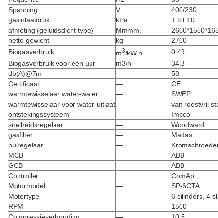
Spanning
V
400/230
gasinlaatdruk
kPa
1 tot 10
afmeting (geluidsdicht type)
Mmmm.
2600*1550*16
netto gewicht
kg
2700
3
Biogasverbruik
0.49
m
/kW.h
Biogasverbruik voor één uur
m3/h
34.3
db(A)@7m
—
58
Certificaat
—
CE
warmtewisselaar water-water
—
SWEP
warmtewisselaar voor water-uitlaat
—
van roestvrij st
ontstekingssysteem
—
Impco
snelheidsregelaar
—
Woodward
gasfilter
—
Madas
nulregelaar
—
Kromschroede
MCB
—
ABB
GCB
—
ABB
Controller
ComAp
Motormodel
—
SP-6CTA
Motortype
—
6 cilinders, 4 
RPM
—
1500
Compressieverhouding
—
10.5