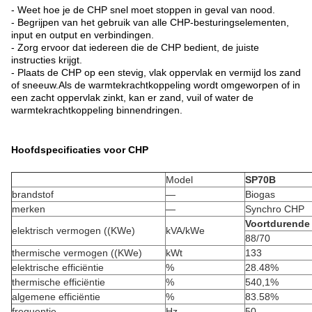
- Weet hoe je de CHP snel moet stoppen in geval van nood.
- Begrijpen van het gebruik van alle CHP-besturingselementen,
input en output en verbindingen.
- Zorg ervoor dat iedereen die de CHP bedient, de juiste
instructies krijgt.
- Plaats de CHP op een stevig, vlak oppervlak en vermijd los zand
of sneeuw.
Als de warmtekrachtkoppeling wordt omgeworpen of in
een zacht oppervlak zinkt, kan er zand, vuil of water de
warmtekrachtkoppeling binnendringen.
Hoofdspecificaties voor CHP
Model
SP70B
brandstof
—
Biogas
merken
—
Synchro CHP
Voortdurende 
elektrisch vermogen ((KWe)
kVA/kWe
88/70
thermische vermogen ((KWe)
kWt
133
elektrische efficiëntie
%
28.48%
thermische efficiëntie
%
540,1%
algemene efficiëntie
%
83.58%
frequentie
Hz
50