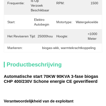
Is Op 
Frequentie:
RPM:
1500
Verzoek 
Beschikbaar
Elektro 
Start:
Motortype:
Watergekoelde
Autobegin
<1000 
Het Reviseren Tijd:
25000hours
Hoogte:
Meter
Markeren:
biogas-wkk
, 
warmtekrachtkoppeling
Productbeschrijving
Automatische start 70KW 90KVA 3-fase biogas
CHP 400/230V Schone energie CE geverifieerd
Verantwoordelijkheid van de exploitant